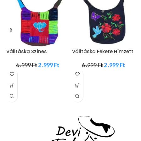
Válltáska Színes
Válltáska Fekete Hímzett
Elefántos
Virág
6 .999
Ft
2 .999
Ft
6 .999
Ft
2 .999
Ft
V
D