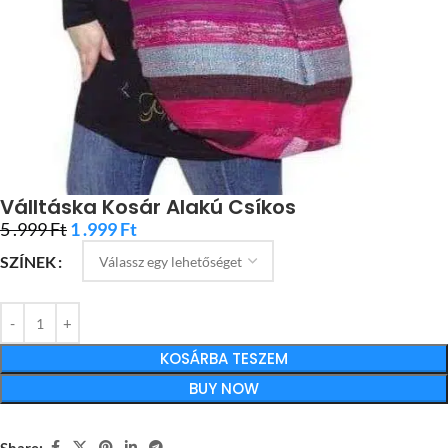
Válltáska Kosár Alakú Csíkos
5 .999
Ft
1 .999
Ft
SZÍNEK
KOSÁRBA TESZEM
BUY NOW
Share: