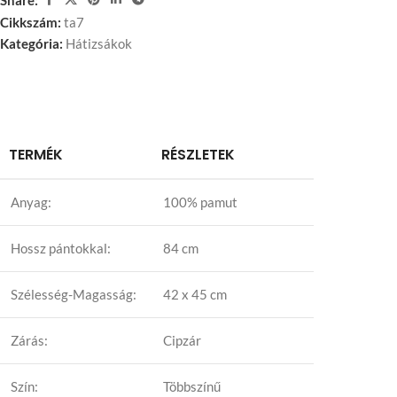
Cikkszám:
ta7
Kategória:
Hátizsákok
TERMÉK
RÉSZLETEK
Anyag:
100% pamut
Hossz pántokkal:
84 cm
Szélesség-Magasság:
42 x 45 cm
Zárás:
Cipzár
Szín:
Többszínű