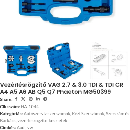
Vezérlésrögzítő VAG 2.7 & 3.0 TDI & TDI CR
A4 A5 A6 AB Q5 Q7 Phaeton MG50399
Share:
Cikkszám:
HA-1044
Kategóriák:
Autószerviz szerszámok
,
Kézi Szerszámok
,
Szerszám és
Barkács
,
vezerlesrogzito-keszletek
Címkék:
Audi
,
vw