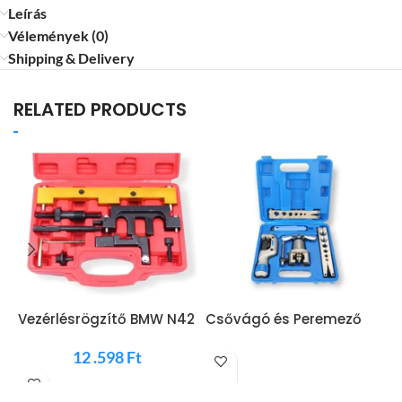
Leírás
Vélemények (0)
Shipping & Delivery
RELATED PRODUCTS
Vezérlésrögzítő BMW N42
Csővágó és Peremező
P
N46 N46T MG50326
Klíma és Hűtőgépekhez is
C
12 .598
Ft
5in1 Precíz minőség
5