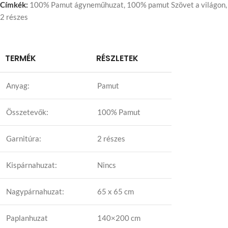
Címkék:
100% Pamut ágyneműhuzat
,
100% pamut Szövet a világon
,
2 részes
TERMÉK
RÉSZLETEK
Anyag:
Pamut
Összetevők:
100% Pamut
Garnitúra:
2 részes
Kispárnahuzat:
Nincs
Nagypárnahuzat:
65 x 65 cm
Paplanhuzat
140×200 cm