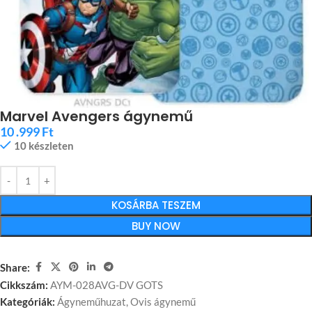
Marvel Avengers ágynemű
10 .999
Ft
10 készleten
KOSÁRBA TESZEM
BUY NOW
Share:
Cikkszám:
AYM-028AVG-DV GOTS
Kategóriák:
Ágyneműhuzat
,
Ovis ágynemű