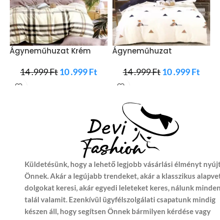
Ágyneműhuzat Krém
Ágyneműhuzat
Á
Szürke Négyzetek
Háromszög Krém
F
14 .999
Ft
10 .999
Ft
Színben
14 .999
Ft
10 .999
Ft
Küldetésünk, hogy a lehető legjobb vásárlási élményt nyúj
Önnek. Akár a legújabb trendeket, akár a klasszikus alapve
dolgokat keresi, akár egyedi leleteket keres, nálunk minde
talál valamit. Ezenkívül ügyfélszolgálati csapatunk mindig
készen áll, hogy segítsen Önnek bármilyen kérdése vagy