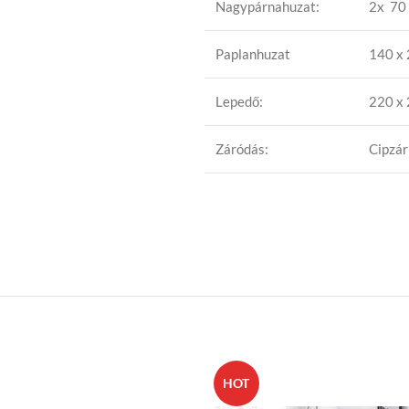
Nagypárnahuzat:
2x 70 
Paplanhuzat
140 x
Lepedő:
220 x
Záródás:
Cipzár
HOT