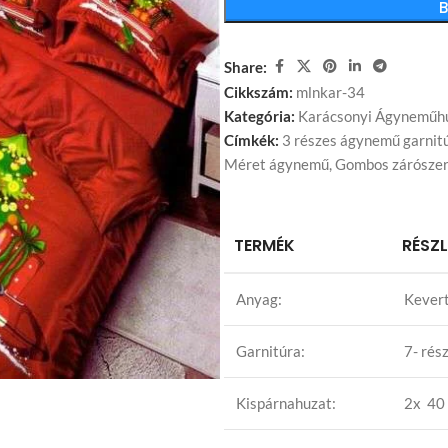
Share:
Cikkszám:
mlnkar-34
Kategória:
Karácsonyi Ágyneműh
Címkék:
3 részes ágynemű garnit
Méret ágynemű
,
Gombos zárószer
TERMÉK
RÉSZ
Anyag:
Kevert
Garnitúra:
7- rés
Kispárnahuzat:
2x 40 