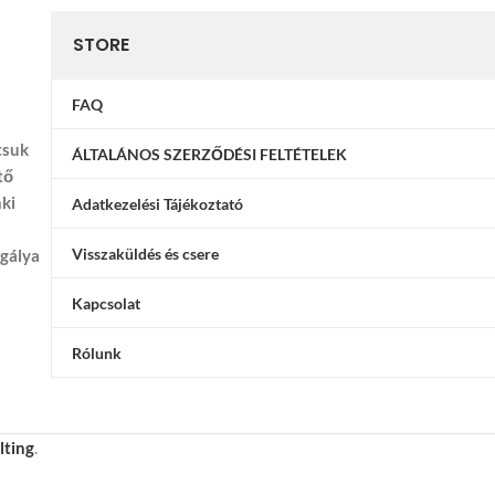
STORE
FAQ
tsuk
ÁLTALÁNOS SZERZŐDÉSI FELTÉTELEK
tő
nki
Adatkezelési Tájékoztató
Visszaküldés és csere
ggálya
Kapcsolat
Rólunk
lting
.