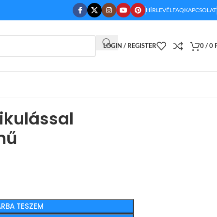
HÍRLEVÉL
FAQ
KAPCSOLAT
LOGIN / REGISTER
0
/
0
ikulással
mű
RBA TESZEM