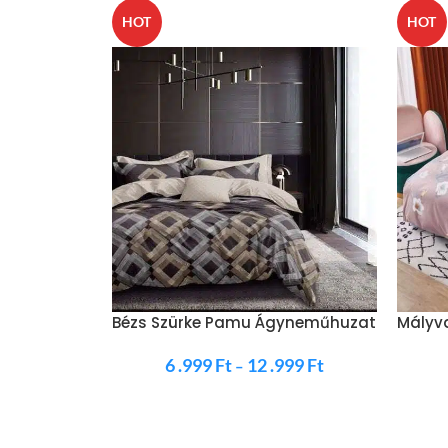
HOT
HOT
Bézs Szürke Pamu Ágyneműhuzat
Mályva
Ágyn
6 .999
Ft
12 .999
Ft
–