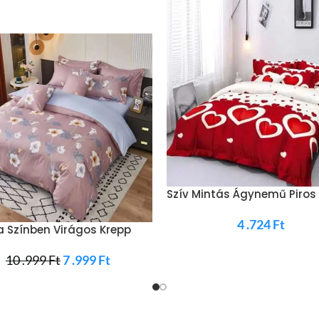
Szív Mintás Ágynemű Piros
4 .724
Ft
 Színben Virágos Krepp
emű
10 .999
Ft
7 .999
Ft