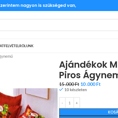
 szerintem nagyon is szükséged van,
ATFELVÉTEL
RÓLUNK
Ágynemű
Ajándékok M
Piros Ágyne
15 .000
Ft
10 .000
Ft
10 készleten
KOSÁ