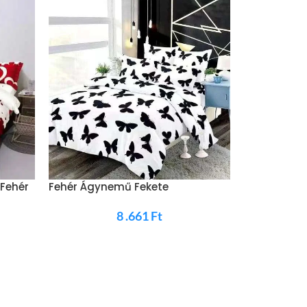
HOT
 Fehér
Fehér Ágynemű Fekete
Pillangókkal
8 .661
Ft
Ágyneműhuz
4 .5