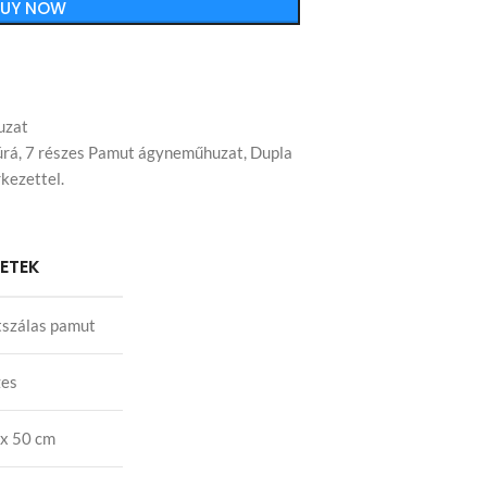
BUY NOW
uzat
úrá
,
7 részes Pamut ágyneműhuzat
,
Dupla
kezettel.
LETEK
szálas pamut
zes
x 50 cm