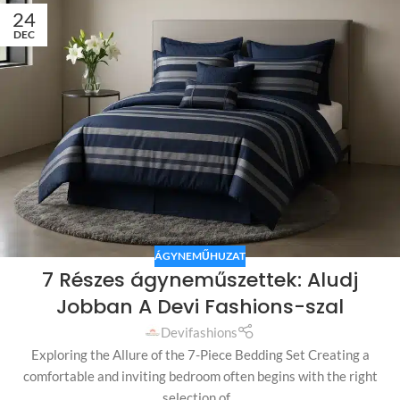
24
DEC
ÁGYNEMŰHUZAT
7 Részes ágyneműszettek: Aludj
Jobban A Devi Fashions-szal
Devifashions
Exploring the Allure of the 7-Piece Bedding Set Creating a
comfortable and inviting bedroom often begins with the right
selection of...