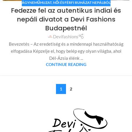
ÁGYNEMŰHUZAT
,
NŐI ÉS FÉRFI RUHÁZAT NEPÁLBÓL
Fedezze fel az autentikus indiai és
nepáli divatot a Devi Fashions
Budapestnél
Devifashions
Bevezetés – Az eredetiség és a mindennapi használhatóság
elfogadása Képzelje el, hogy belép egy olyan világba, ahol
Dél-Ázsia élénk ...
CONTINUE READING
1
2