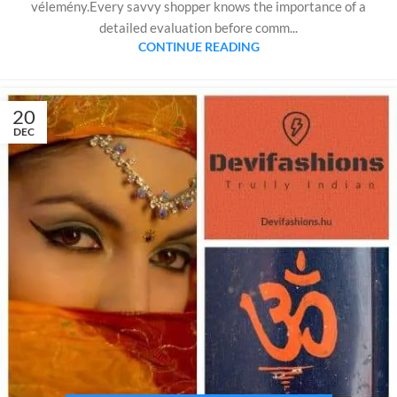
vélemény.Every savvy shopper knows the importance of a
detailed evaluation before comm...
CONTINUE READING
20
DEC