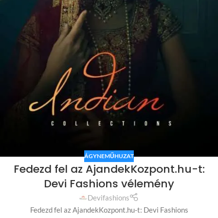
ÁGYNEMŰHUZAT
Fedezd fel az AjandekKozpont.hu-t:
Devi Fashions vélemény
Devifashions
Fedezd fel az AjandekKozpont.hu-t: Devi Fashions