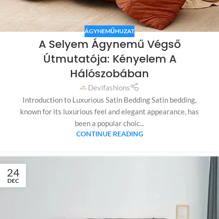
ÁGYNEMŰHUZAT
A Selyem Ágynemű Végső
Útmutatója: Kényelem A
Hálószobában
Devifashions
Introduction to Luxurious Satin Bedding Satin bedding,
known for its luxurious feel and elegant appearance, has
been a popular choic...
CONTINUE READING
24
DEC