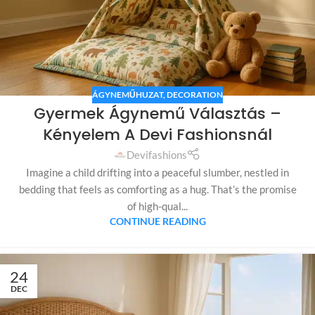
ÁGYNEMŰHUZAT
,
DECORATION
Gyermek Ágynemű Választás –
Kényelem A Devi Fashionsnál
Devifashions
Imagine a child drifting into a peaceful slumber, nestled in
bedding that feels as comforting as a hug. That’s the promise
of high-qual...
CONTINUE READING
24
DEC