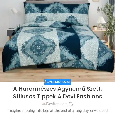
ÁGYNEMŰHUZAT
A Háromrészes Ágynemű Szett:
Stílusos Tippek A Devi Fashions
Devifashions
Imagine slipping into bed at the end of a long day, enveloped