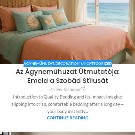
ÁGYNEMŰHUZAT
,
DECORATION
,
UNCATEGORIZED
Az Ágyneműhuzat Útmutatója:
Emeld a Szobád Stílusát
Devifashions
Introduction to Quality Bedding and Its Impact Imagine
slipping into crisp, comfortable bedding after a long day—
your body instantly...
CONTINUE READING