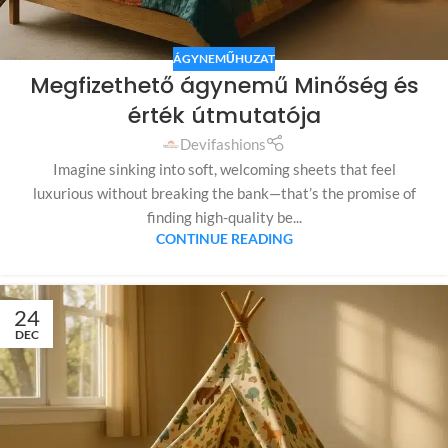
ÁGYNEMŰHUZAT
Megfizethető ágynemű Minőség és
érték útmutatója
Devifashions
Imagine sinking into soft, welcoming sheets that feel
luxurious without breaking the bank—that’s the promise of
finding high-quality be...
CONTINUE READING
24
DEC