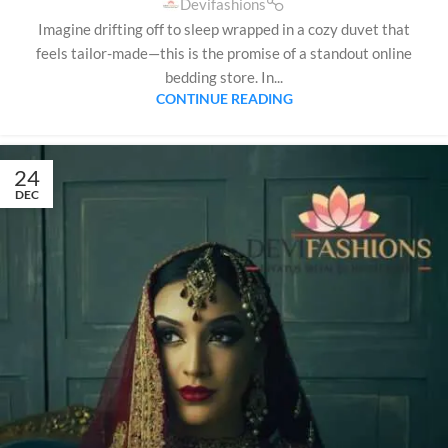
Devifashions
Imagine drifting off to sleep wrapped in a cozy duvet that
feels tailor-made—this is the promise of a standout online
bedding store. In...
CONTINUE READING
24
DEC