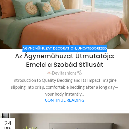
ÁGYNEMŰHUZAT
,
DECORATION
,
UNCATEGORIZED
Az Ágyneműhuzat Útmutatója:
Emeld a Szobád Stílusát
Devifashions
Introduction to Quality Bedding and Its Impact Imagine
slipping into crisp, comfortable bedding after a long day—
your body instantly...
CONTINUE READING
24
DEC