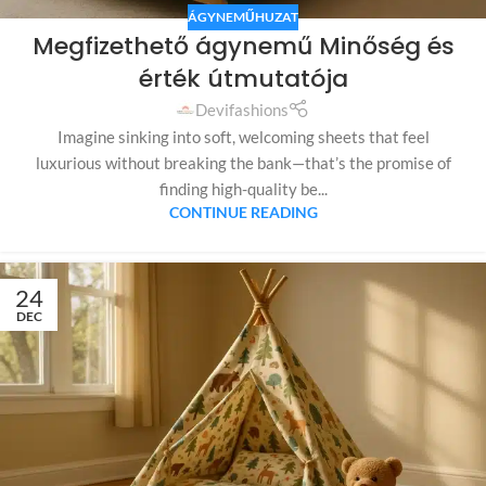
ÁGYNEMŰHUZAT
Megfizethető ágynemű Minőség és
érték útmutatója
Devifashions
Imagine sinking into soft, welcoming sheets that feel
luxurious without breaking the bank—that’s the promise of
finding high-quality be...
CONTINUE READING
24
DEC