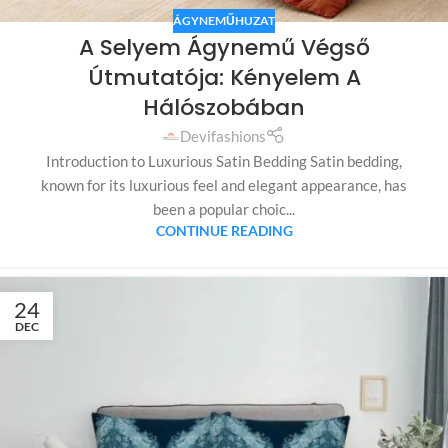
ÁGYNEMŰHUZAT
A Selyem Ágynemű Végső
Útmutatója: Kényelem A
Hálószobában
Devifashions
Introduction to Luxurious Satin Bedding Satin bedding,
known for its luxurious feel and elegant appearance, has
been a popular choic...
CONTINUE READING
24
DEC