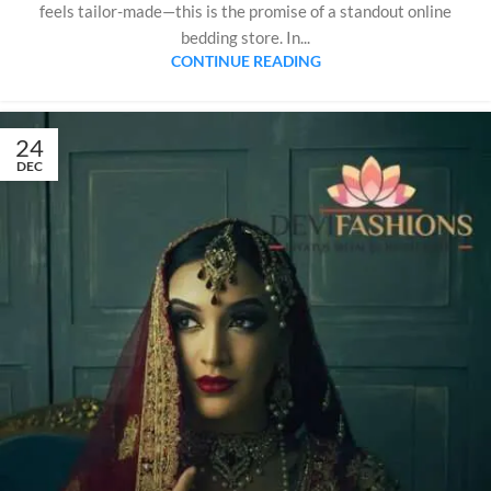
feels tailor-made—this is the promise of a standout online
bedding store. In...
CONTINUE READING
24
DEC