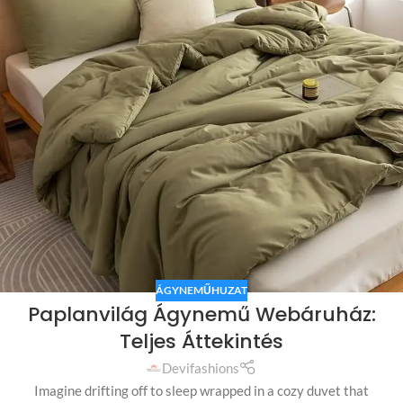
ÁGYNEMŰHUZAT
Paplanvilág Ágynemű Webáruház:
Teljes Áttekintés
Devifashions
Imagine drifting off to sleep wrapped in a cozy duvet that