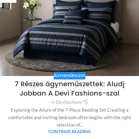
ÁGYNEMŰHUZAT
7 Részes ágyneműszettek: Aludj
Jobban A Devi Fashions-szal
Devifashions
Exploring the Allure of the 7-Piece Bedding Set Creating a
comfortable and inviting bedroom often begins with the right
selection of...
CONTINUE READING