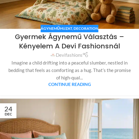
ÁGYNEMŰHUZAT
,
DECORATION
Gyermek Ágynemű Választás –
Kényelem A Devi Fashionsnál
Devifashions
Imagine a child drifting into a peaceful slumber, nestled in
bedding that feels as comforting as a hug. That’s the promise
of high-qual...
CONTINUE READING
24
DEC