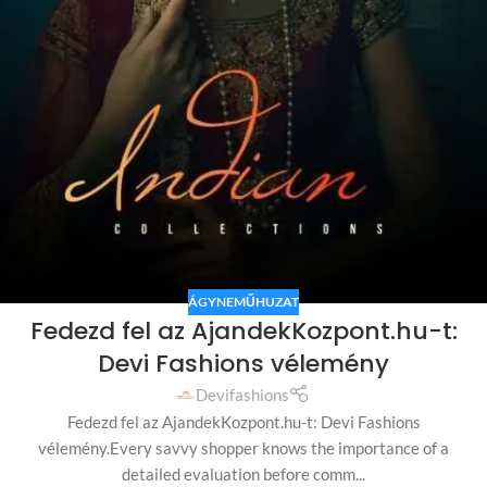
ÁGYNEMŰHUZAT
Fedezd fel az AjandekKozpont.hu-t:
Devi Fashions vélemény
Devifashions
Fedezd fel az AjandekKozpont.hu-t: Devi Fashions
vélemény.Every savvy shopper knows the importance of a
detailed evaluation before comm...