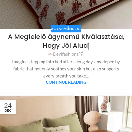
ÁGYNEMŰHUZAT
A Megfelelő ágynemű Kiválasztása,
Hogy Jól Aludj
Devifashions
Imagine stepping into bed after a long day, enveloped by
fabric that not only soothes your skin but also supports
every breath you take...
CONTINUE READING
24
DEC