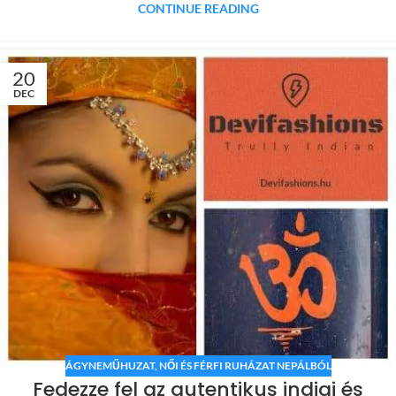
CONTINUE READING
20
DEC
ÁGYNEMŰHUZAT
,
NŐI ÉS FÉRFI RUHÁZAT NEPÁLBÓL
Fedezze fel az autentikus indiai és