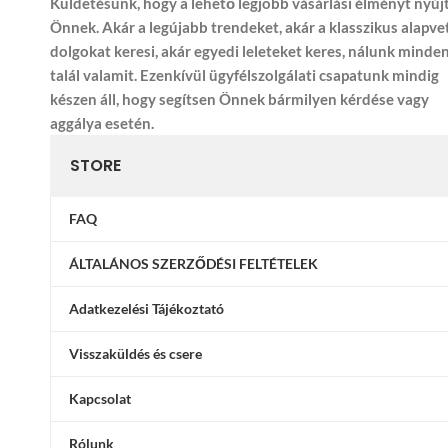
Küldetésünk, hogy a lehető legjobb vásárlási élményt nyúj
Önnek. Akár a legújabb trendeket, akár a klasszikus alapve
dolgokat keresi, akár egyedi leleteket keres, nálunk minde
talál valamit. Ezenkívül ügyfélszolgálati csapatunk mindig
készen áll, hogy segítsen Önnek bármilyen kérdése vagy
aggálya esetén.
STORE
FAQ
ÁLTALÁNOS SZERZŐDÉSI FELTÉTELEK
Adatkezelési Tájékoztató
Visszaküldés és csere
Kapcsolat
Rólunk