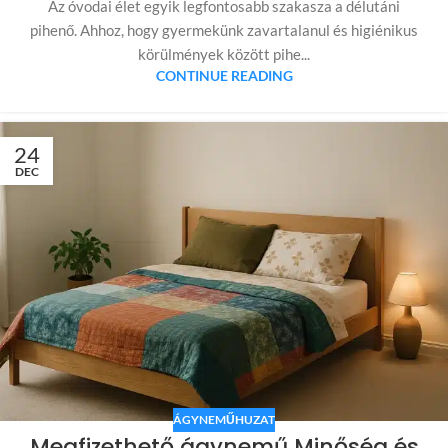
Az óvodai élet egyik legfontosabb szakasza a délutáni
pihenő. Ahhoz, hogy gyermekünk zavartalanul és higiénikus
körülmények között pihe...
CONTINUE READING
24
DEC
ÁGYNEMŰHUZAT
Megfizethető ágynemű Minőség és