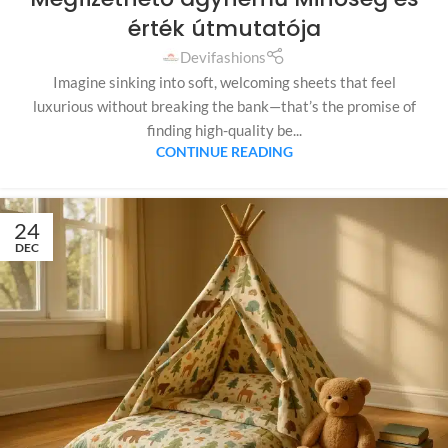
érték útmutatója
Devifashions
Imagine sinking into soft, welcoming sheets that feel
luxurious without breaking the bank—that’s the promise of
finding high-quality be...
CONTINUE READING
24
DEC