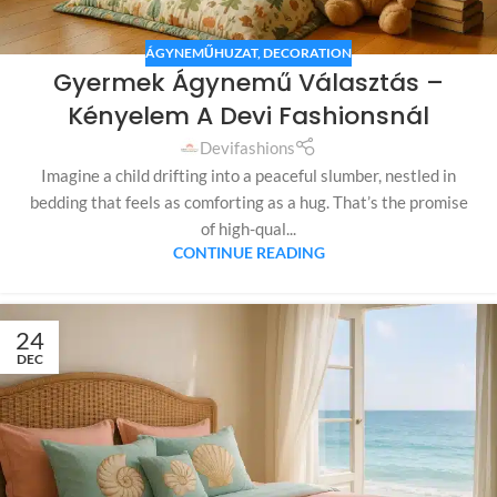
ÁGYNEMŰHUZAT
,
DECORATION
Gyermek Ágynemű Választás –
Kényelem A Devi Fashionsnál
Devifashions
Imagine a child drifting into a peaceful slumber, nestled in
bedding that feels as comforting as a hug. That’s the promise
of high-qual...
CONTINUE READING
24
DEC