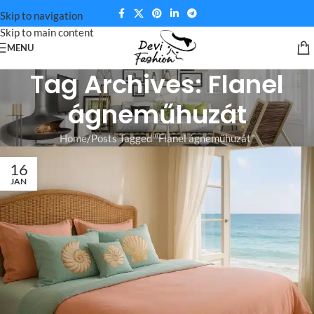
Skip to navigation
Skip to main content
MENU
Tag Archives: Flanel
ágneműhuzát
Home
Posts Tagged "Flanel ágneműhuzát"
16
JAN