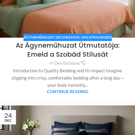
ÁGYNEMŰHUZAT
,
DECORATION
,
UNCATEGORIZED
Az Ágyneműhuzat Útmutatója:
Emeld a Szobád Stílusát
Devifashions
Introduction to Quality Bedding and Its Impact Imagine
slipping into crisp, comfortable bedding after a long day—
your body instantly...
CONTINUE READING
24
DEC