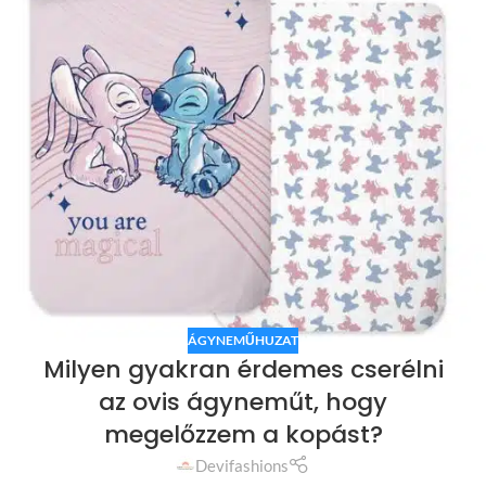
ÁGYNEMŰHUZAT
Milyen gyakran érdemes cserélni
az ovis ágyneműt, hogy
megelőzzem a kopást?
Devifashions