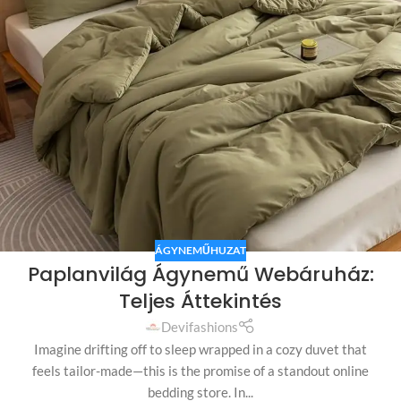
ÁGYNEMŰHUZAT
Paplanvilág Ágynemű Webáruház:
Teljes Áttekintés
Devifashions
Imagine drifting off to sleep wrapped in a cozy duvet that
feels tailor-made—this is the promise of a standout online
bedding store. In...