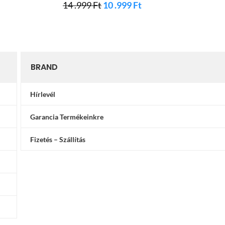
14 .999
Ft
10 .999
Ft
14 .
BRAND
Hírlevél
Garancia Termékeinkre
Fizetés – Szállítás