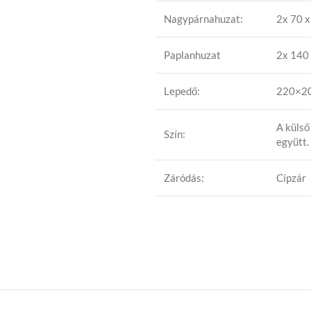
Nagypárnahuzat:
2x 70 x
Paplanhuzat
2x 140
Lepedő:
220×2
A külső
Szín:
együtt.
Záródás:
Cípzár