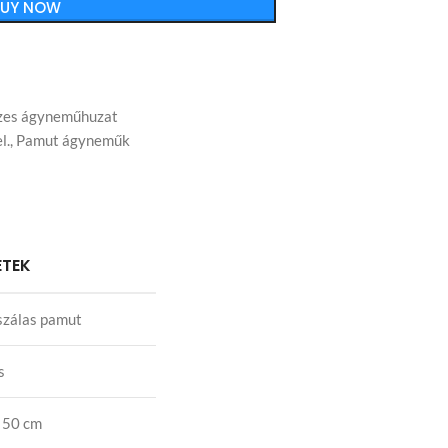
BUY NOW
zes ágyneműhuzat
l.
,
Pamut ágyneműk
ETEK
szálas pamut
s
 50 cm