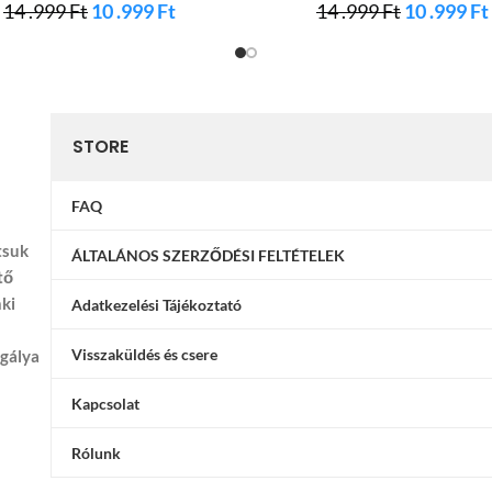
14 .999
Ft
10 .999
Ft
14 .999
Ft
10 .999
Ft
STORE
FAQ
tsuk
ÁLTALÁNOS SZERZŐDÉSI FELTÉTELEK
tő
nki
Adatkezelési Tájékoztató
Visszaküldés és csere
ggálya
Kapcsolat
Rólunk