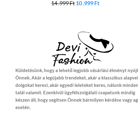
14 .999
Ft
10 .999
Ft
Küldetésünk, hogy a lehető legjobb vásárlási élményt nyúj
Önnek. Akár a legújabb trendeket, akár a klasszikus alapve
dolgokat keresi, akár egyedi leleteket keres, nálunk minde
talál valamit. Ezenkívül ügyfélszolgálati csapatunk mindig
készen áll, hogy segítsen Önnek bármilyen kérdése vagy a
esetén.