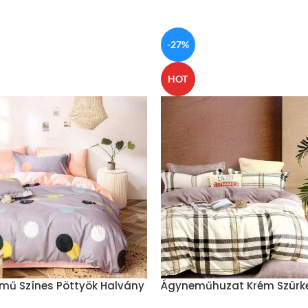
-27%
HOT
mű Színes Pöttyök Halvány
Ágyneműhuzat Krém Szürk
Négyzetek