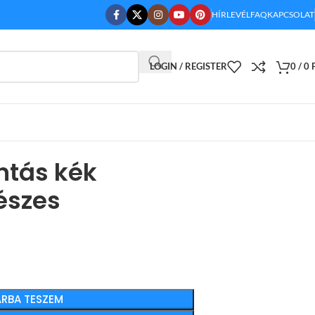
HÍRLEVÉL
FAQ
KAPCSOLAT
LOGIN / REGISTER
0
/
0
ntás kék
észes
RBA TESZEM