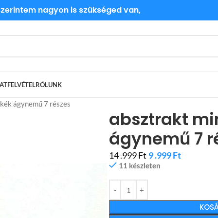
 szerintem nagyon is szükséged van,
ATFELVÉTEL
RÓLUNK
 kék ágynemű 7 részes
absztrakt mi
ágynemű 7 r
14 .999
Ft
9 .999
Ft
11 készleten
KOSÁ