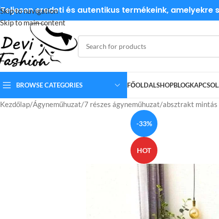
Teljesen eredeti és autentikus termékeink, amelyekre
Skip to navigation
Skip to main content
BROWSE CATEGORIES
FŐOLDAL
SHOP
BLOG
KAPCSOL
Kezdőlap
Ágyneműhuzat
7 részes ágyneműhuzat
absztrakt mintás
-33%
HOT