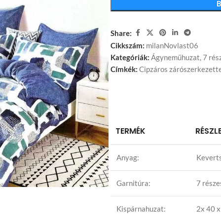
Share:
Cikkszám:
milanNovlast06
Kategóriák:
Ágyneműhuzat
,
7 rés
Címkék:
Cipzáros zárószerkezette
TERMÉK
RÉSZL
Anyag:
Kevert
Garnitúra:
7 része
Kispárnahuzat:
2x 40 x