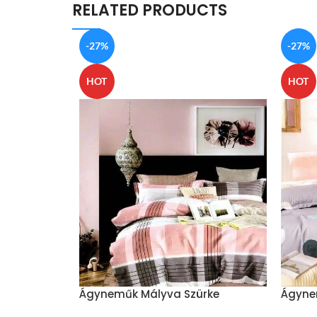
RELATED PRODUCTS
-27%
-27%
HOT
HOT
Ágyneműk Mályva Szürke
Ágyne
Négyzetek
Szürke