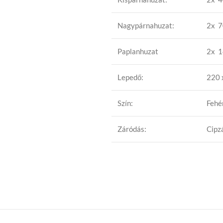
Nagypárnahuzat:
2x 7
Paplanhuzat
2x 1
Lepedő:
220 
Szín:
Fehé
Záródás:
Cipz