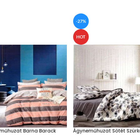
-27%
HOT
műhuzat Barna Barack
Ágyneműhuzat Sötét Szürk
kal
Foltokkal