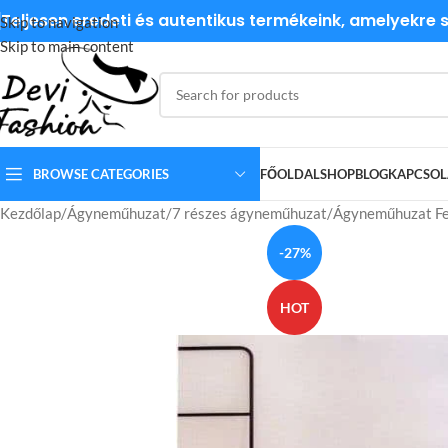
Teljesen eredeti és autentikus termékeink, amelyekre
Skip to navigation
Skip to main content
BROWSE CATEGORIES
FŐOLDAL
SHOP
BLOG
KAPCSOL
Kezdőlap
Ágyneműhuzat
7 részes ágyneműhuzat
Ágyneműhuzat Fe
-27%
HOT