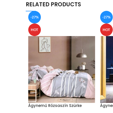
RELATED PRODUCTS
-27%
-27%
HOT
HOT
Ágynemű Rózsaszín Szürke
Ágyne
Csíkozott
Csíkok