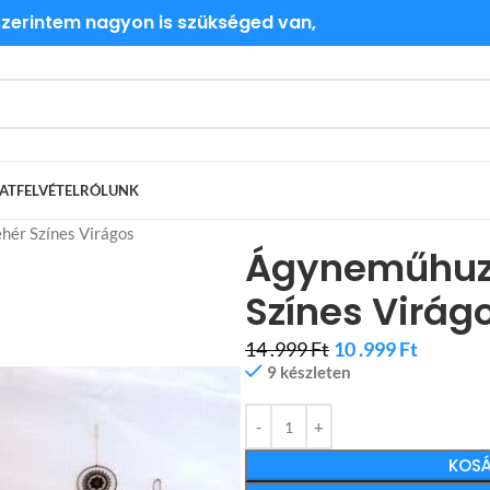
 szerintem nagyon is szükséged van,
ATFELVÉTEL
RÓLUNK
hér Színes Virágos
Ágyneműhuz
Színes Virág
14 .999
Ft
10 .999
Ft
9 készleten
KOSÁ