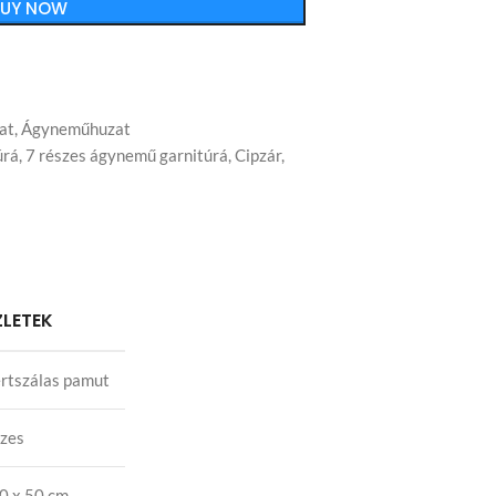
BUY NOW
at
,
Ágyneműhuzat
úrá
,
7 részes ágynemű garnitúrá
,
Cipzár
,
ZLETEK
rtszálas pamut
szes
0 x 50 cm