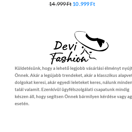
14 .999
Ft
10 .999
Ft
Küldetésünk, hogy a lehető legjobb vásárlási élményt nyúj
Önnek. Akár a legújabb trendeket, akár a klasszikus alapve
dolgokat keresi, akár egyedi leleteket keres, nálunk minde
talál valamit. Ezenkívül ügyfélszolgálati csapatunk mindig
készen áll, hogy segítsen Önnek bármilyen kérdése vagy a
esetén.