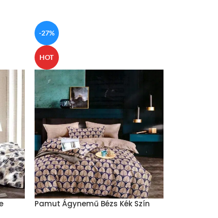
-27%
-27%
HOT
HOT
e
Pamut Ágynemű Bézs Kék Szín
Ágyneműhuz
Levelek