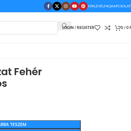
HÍRLEVÉL
FAQ
KAPCSOLAT
LOGIN / REGISTER
0
/
0
at Fehér
os
RBA TESZEM