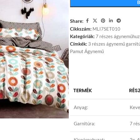
Share:
Cikkszám:
MLI7SET010
Kategóriák:
7 részes ágyneműhuz
Címkék:
3 részes ágynemű garnit
Pamut Ágynemű
TERMÉK
RÉS
Anyag:
Keve
Garnitúra:
7 ré
Kispárnahuzat:
2x 4