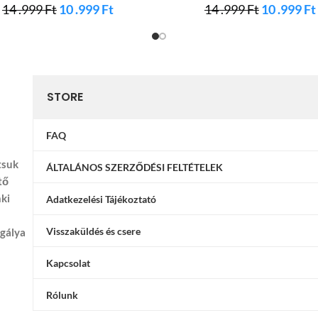
14 .999
Ft
10 .999
Ft
14 .999
Ft
10 .999
Ft
STORE
FAQ
tsuk
ÁLTALÁNOS SZERZŐDÉSI FELTÉTELEK
tő
nki
Adatkezelési Tájékoztató
Visszaküldés és csere
ggálya
Kapcsolat
Rólunk