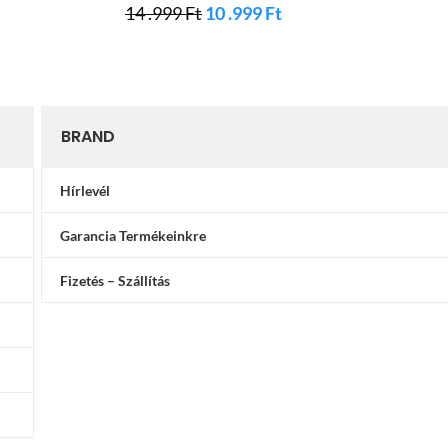
14 .999
Ft
10 .999
Ft
14 .
BRAND
Hírlevél
Garancia Termékeinkre
Fizetés – Szállítás