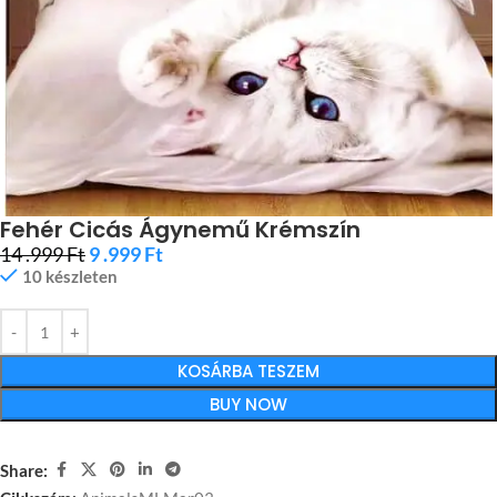
Fehér Cicás Ágynemű Krémszín
14 .999
Ft
9 .999
Ft
10 készleten
KOSÁRBA TESZEM
BUY NOW
Share: