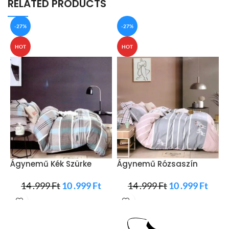
RELATED PRODUCTS
-27%
-27%
HOT
HOT
Ágynemű Kék Szürke
Ágynemű Rózsaszín
Á
Kockás Minta
Szürke Csíkozott
S
14 .999
Ft
10 .999
Ft
14 .999
Ft
10 .999
Ft