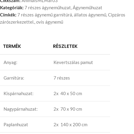
Cikkszám:
AnimalsMLMar03
Kategóriák:
7 részes ágyneműhuzat
,
Ágyneműhuzat
Címkék:
7 részes ágynemű garnitúrá
,
állatos ágynemű
,
Cipzáros
zárószerkezettel.
,
ovis ágynemű
TERMÉK
RÉSZLETEK
Anyag:
Kevertszálas pamut
Garnitúra:
7 részes
Kispárnahuzat:
2x 40 x 50 cm
Nagypárnahuzat:
2x 70 x 90 cm
Paplanhuzat
2x 140 x 200 cm