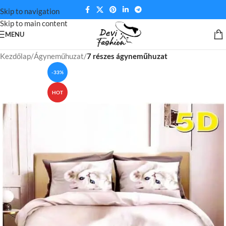
Skip to navigation
Skip to main content
MENU
Kezdőlap
Ágyneműhuzat
7 részes ágyneműhuzat
-33%
HOT