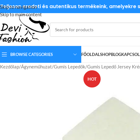
Teljesen eredeti és autentikus termékeink, amelyekre
Skip to navigation
Skip to main content
BROWSE CATEGORIES
FŐOLDAL
SHOP
BLOG
KAPCSOL
Kezdőlap
Ágyneműhuzat
Gumis Lepedők
Gumis Lepedő Jersey Kré
HOT