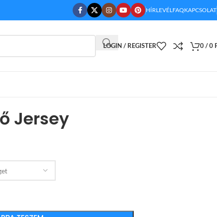
HÍRLEVÉL
FAQ
KAPCSOLAT
LOGIN / REGISTER
0
/
0
ő Jersey