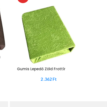
a
Gumis Lepedő Zöld Frottír
Gumis Lepe
2 .362
Ft
2 .3