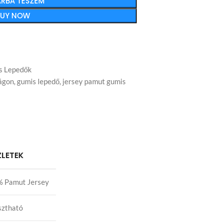
RBA TESZEM
BUY NOW
s Lepedők
ágon
,
gumis lepedő
,
jersey pamut gumis
ZLETEK
 Pamut Jersey
sztható