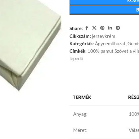
KOSÁ
Share:
Cikkszám:
jerseykrém
Kategóriák:
Ágyneműhuzat
,
Gumi
Címkék:
100% pamut Szövet a vil
lepedő
TERMÉK
RÉS
Anyag:
100%
Méret:
Vála