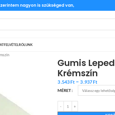
 szerintem nagyon is szükséged van,
ATFELVÉTEL
RÓLUNK
mszín
Gumis Leped
Krémszín
–
3 .543
Ft
3 .937
Ft
MÉRET