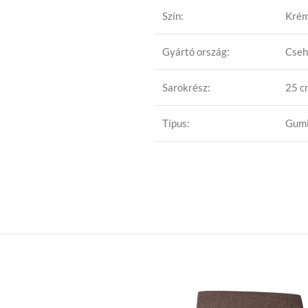
Szín:
Kré
Gyártó ország:
Cseh
Sarokrész:
25 c
Típus:
Gumi