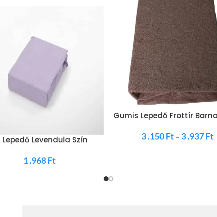
Gumis Lepedő Frottír Barn
3 .150
Ft
3 .937
Ft
–
 Lepedő Levendula Szín
1 .968
Ft