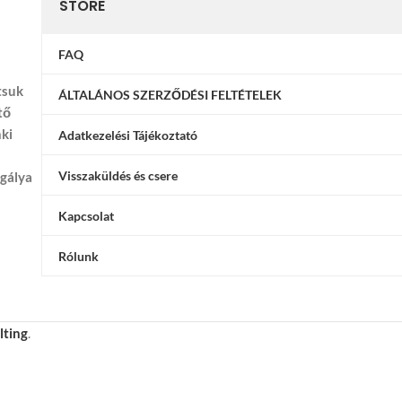
STORE
FAQ
tsuk
ÁLTALÁNOS SZERZŐDÉSI FELTÉTELEK
tő
nki
Adatkezelési Tájékoztató
Visszaküldés és csere
ggálya
Kapcsolat
Rólunk
lting
.