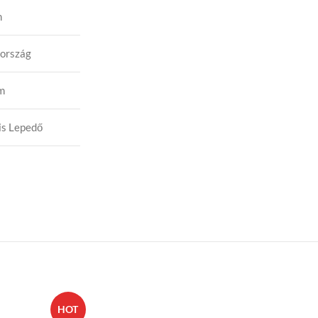
m
ország
m
s Lepedő
HOT
HOT