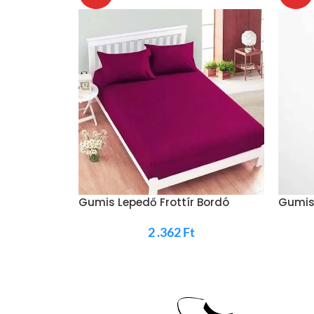
Gumis Lepedő Frottír Bordó
Gumis
2 .362
Ft