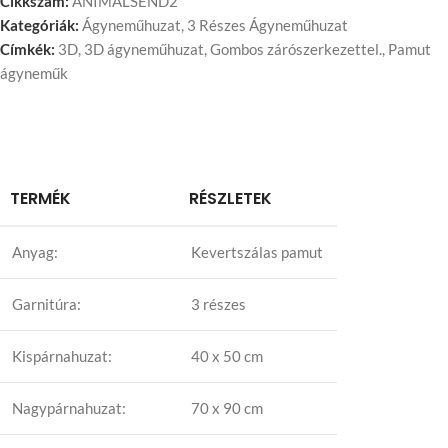
Cikkszám:
ANIMALSEND2
Kategóriák:
Ágyneműhuzat
,
3 Részes Ágyneműhuzat
Címkék:
3D
,
3D ágyneműhuzat
,
Gombos zárószerkezettel.
,
Pamut
ágyneműk
TERMÉK
RÉSZLETEK
Anyag:
Kevertszálas pamut
Garnitúra:
3 részes
Kispárnahuzat:
40 x 50 cm
Nagypárnahuzat:
70 x 90 cm