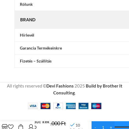
Rólunk
BRAND
Hírlevél
Garancia Termékeinkre
Fizetés – Szállítás
All rights reserved ©
Devi Fashions
2025
Build by Brother It
Consulting
.
12
Hó párduc kék
.000
Ft
10
fehér 3D