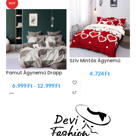
HOT
Szív Mintás Ágynemű
H
Piros Fehér
Pamut Ágynemű Drapp
4 .724
Ft
Barna SzÍn
6 .999
Ft
12 .999
Ft
–