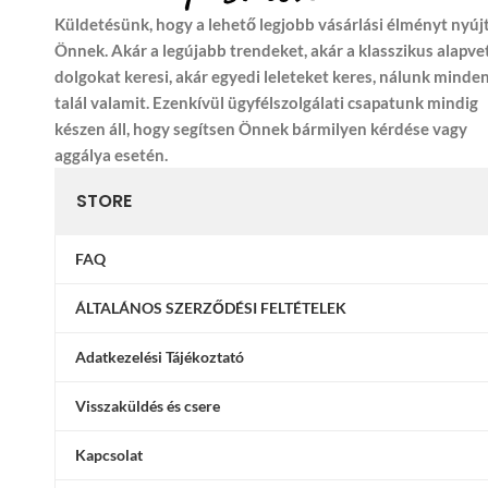
Küldetésünk, hogy a lehető legjobb vásárlási élményt nyúj
Önnek. Akár a legújabb trendeket, akár a klasszikus alapve
dolgokat keresi, akár egyedi leleteket keres, nálunk minde
talál valamit. Ezenkívül ügyfélszolgálati csapatunk mindig
készen áll, hogy segítsen Önnek bármilyen kérdése vagy
aggálya esetén.
STORE
FAQ
ÁLTALÁNOS SZERZŐDÉSI FELTÉTELEK
Adatkezelési Tájékoztató
Visszaküldés és csere
Kapcsolat