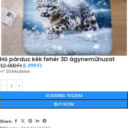
Hó párduc kék fehér 3D ágyneműhuzat
12 .000
Ft
8 .999
Ft
10 készleten
KOSÁRBA TESZEM
BUY NOW
Share: