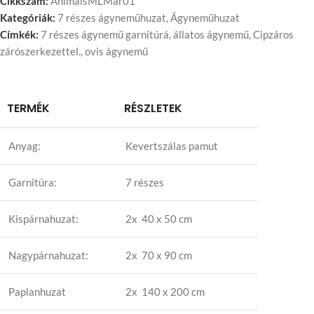
Cikkszám:
AnimalsMLMar01
Kategóriák:
7 részes ágyneműhuzat
,
Ágyneműhuzat
Címkék:
7 részes ágynemű garnitúrá
,
állatos ágynemű
,
Cipzáros
zárószerkezettel.
,
ovis ágynemű
TERMÉK
RÉSZLETEK
Anyag:
Kevertszálas pamut
Garnitúra:
7 részes
Kispárnahuzat:
2x 40 x 50 cm
Nagypárnahuzat:
2x 70 x 90 cm
Paplanhuzat
2x 140 x 200 cm