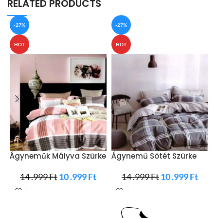
RELATED PRODUCTS
-27%
-27%
HOT
HOT
Ágyneműk Mályva Szürke
Ágynemű Sötét Szürke
Á
Négyzetek
Fehér Csíkos
R
14 .999
Ft
10 .999
Ft
14 .999
Ft
10 .999
Ft