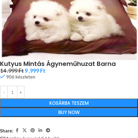
Kutyus Mintás Ágyneműhuzat Barna
14 .999
Ft
9 .999
Ft
906 készleten
KOSÁRBA TESZEM
BUY NOW
Share: