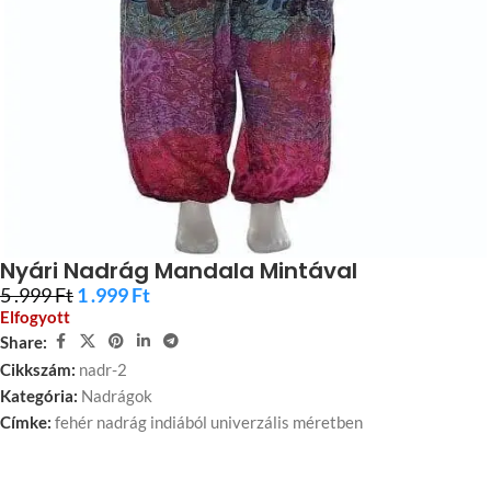
Nyári Nadrág Mandala Mintával
5 .999
Ft
1 .999
Ft
Elfogyott
Share:
Cikkszám:
nadr-2
Kategória:
Nadrágok
Címke:
fehér nadrág indiából univerzális méretben