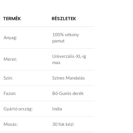
TERMÉK
RÉSZLETEK
100% vékony
Anyag:
pamut
Univerzális-XL-ig
Méret:
max
Szín:
Színes Mandalás
Fazon:
Bő-Gumis derék
Gyártó ország:
India
Mosás:
30 fok kézi