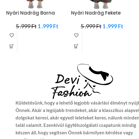
Nyári Nadrág Barna
Nyári Nadrág Fekete
N
Virágokkal
Virágokkal
V
5 .999
Ft
1 .999
Ft
5 .999
Ft
1 .999
Ft
Küldetésünk, hogy a lehető legjobb vásárlási élményt nyúj
Önnek. Akár a legújabb trendeket, akár a klasszikus alapve
dolgokat keresi, akár egyedi leleteket keres, nálunk minde
talál valamit. Ezenkívül ügyfélszolgálati csapatunk mindig
készen áll, hogy segítsen Önnek bármilyen kérdése vagy