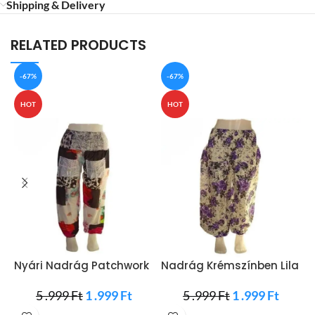
Shipping & Delivery
RELATED PRODUCTS
-67%
-67%
HOT
HOT
Nyári Nadrág Patchwork
Nadrág Krémszínben Lila
N
Mintával
Rózsákkal
V
5 .999
Ft
1 .999
Ft
5 .999
Ft
1 .999
Ft