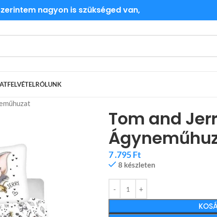
 szerintem nagyon is szükséged van,
ATFELVÉTEL
RÓLUNK
neműhuzat
Tom and Jer
Ágyneműhuz
7 .795
Ft
8 készleten
KOSÁ