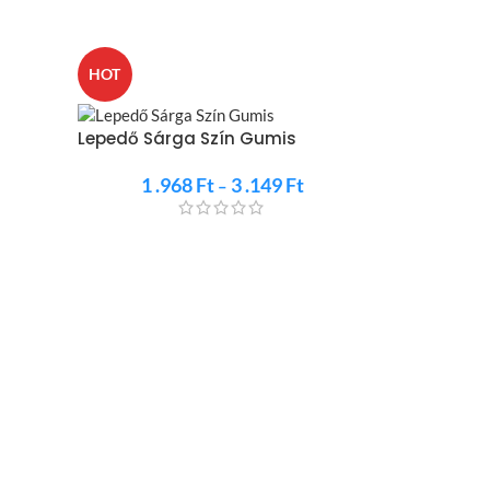
HOT
HOT
Lepedő Sárga Szín Gumis
1 .968
Ft
3 .149
Ft
–
Gumis Lepe
3 .5