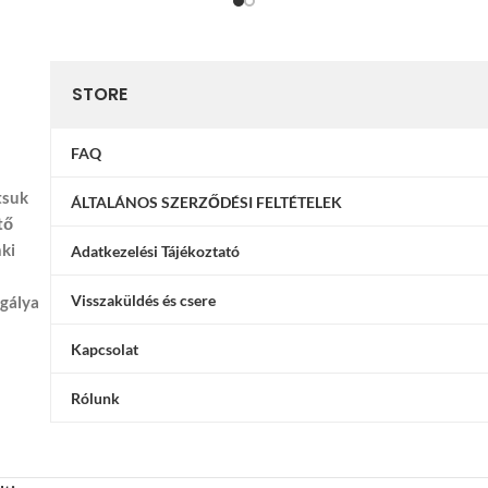
STORE
FAQ
tsuk
ÁLTALÁNOS SZERZŐDÉSI FELTÉTELEK
tő
nki
Adatkezelési Tájékoztató
Visszaküldés és csere
ggálya
Kapcsolat
Rólunk