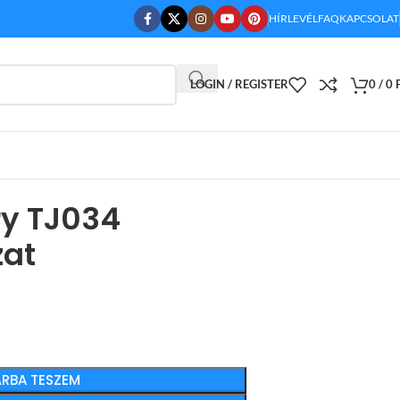
HÍRLEVÉL
FAQ
KAPCSOLAT
LOGIN / REGISTER
0
/
0
ry TJ034
at
RBA TESZEM