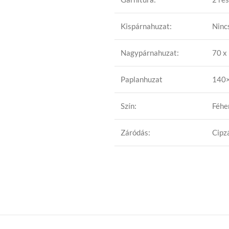
Kispárnahuzat:
Ninc
Nagypárnahuzat:
70 x
Paplanhuzat
140
Szín:
Féhe
Záródás:
Cipz