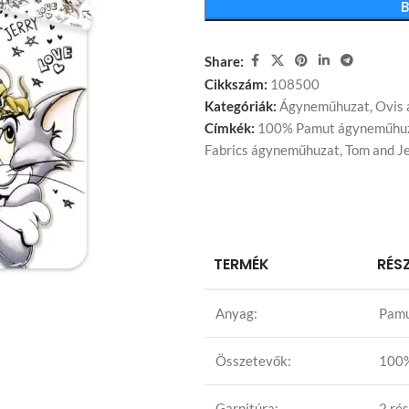
Share:
Cikkszám:
108500
Kategóriák:
Ágyneműhuzat
,
Ovis
Címkék:
100% Pamut ágyneműhu
Fabrics ágyneműhuzat
,
Tom and J
TERMÉK
RÉS
Anyag:
Pam
Összetevők:
100
Garnitúra:
2 ré