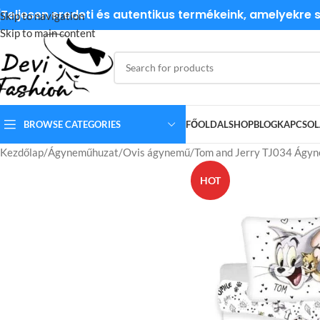
Teljesen eredeti és autentikus termékeink, amelyekre
Skip to navigation
Skip to main content
BROWSE CATEGORIES
FŐOLDAL
SHOP
BLOG
KAPCSOL
Kezdőlap
Ágyneműhuzat
Ovis ágynemű
Tom and Jerry TJ034 Ágy
HOT