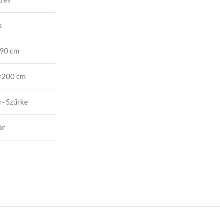
s
 90 cm
×200 cm
r- Szűrke
ár