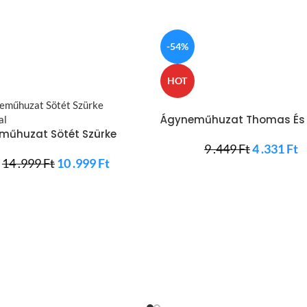
-54%
HOT
Ágyneműhuzat Thomas És
műhuzat Sötét Szürke
Barátai
kal
9 .449
Ft
4 .331
Ft
14 .999
Ft
10 .999
Ft