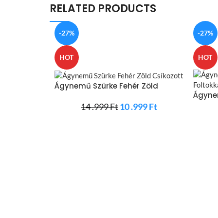
RELATED PRODUCTS
-27%
-27%
HOT
HOT
Ágynemű Szürke Fehér Zöld
Ágyne
Csíkozott
Foltok
14 .999
Ft
10 .999
Ft