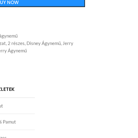
BUY NOW
 ágynemű
zat
,
2 részes
,
Disney Ágynemű
,
Jerry
erry Ágynemű
ZLETEK
ut
% Pamut
szes