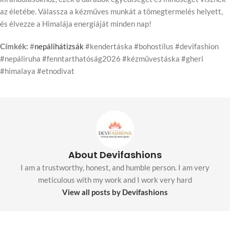
az életébe. Válassza a kézműves munkát a tömegtermelés helyett,
és élvezze a Himalája energiáját minden nap!
Címkék:
#
nepálihátizsák
#kendertáska #bohostílus #devifashion
#nepáliruha #fenntarthatóság2026 #kézművestáska #gheri
#himalaya #etnodivat
About Devifashions
I am a trustworthy, honest, and humble person. I am very
meticulous with my work and I work very hard
View all posts by Devifashions