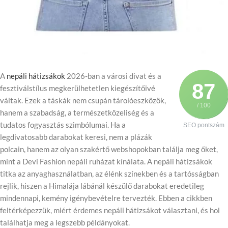
A
nepáli hátizsákok
2026-ban a városi divat és a
87
fesztiválstílus megkerülhetetlen kiegészítőivé
váltak. Ezek a táskák nem csupán tárolóeszközök,
/ 100
hanem a szabadság, a természetközeliség és a
tudatos fogyasztás szimbólumai. Ha a
SEO pontszám
legdivatosabb darabokat keresi, nem a plázák
polcain, hanem az olyan szakértő webshopokban találja meg őket,
mint a Devi Fashion nepáli ruházat kínálata. A nepáli hátizsákok
titka az anyaghasználatban, az élénk színekben és a tartósságban
rejlik, hiszen a Himalája lábánál készülő darabokat eredetileg
mindennapi, kemény igénybevételre tervezték. Ebben a cikkben
feltérképezzük, miért érdemes nepáli hátizsákot választani, és hol
találhatja meg a legszebb példányokat.