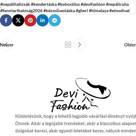
#nepálihátizsák #kendertáska #bohostílus #devifashion #nepáliruha
#fenntarthatóság2026 #kézművestáska #gheri #himalaya #etnodivat
Newer
Older
Küldetésünk, hogy a lehető legjobb vásárlási élményt nyúj
Önnek. Akár a legújabb trendeket, akár a klasszikus alapve
dolgokat keresi, akár egyedi leleteket keres, nálunk minde