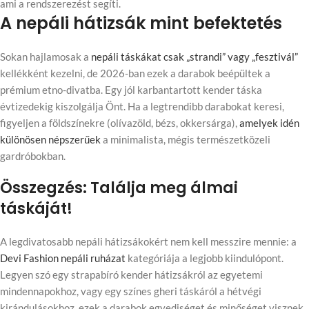
ami a rendszerezést segíti.
A nepáli hátizsák mint befektetés
Sokan hajlamosak a
nepáli táskákat csak „strandi” vagy „fesztivál”
kellékként kezelni, de 2026-ban ezek a darabok beépültek a
prémium etno-divatba. Egy jól karbantartott kender táska
évtizedekig kiszolgálja Önt. Ha a legtrendibb darabokat keresi,
figyeljen a földszínekre (olívazöld, bézs, okkersárga),
amelyek idén
különösen népszerűek
a minimalista, mégis természetközeli
gardróbokban.
Összegzés: Találja meg álmai
táskáját!
A legdivatosabb nepáli hátizsákokért nem kell messzire mennie: a
Devi Fashion nepáli ruházat
kategóriája a legjobb kiindulópont.
Legyen szó egy strapabíró kender hátizsákról az egyetemi
mindennapokhoz, vagy egy színes gheri táskáról a hétvégi
kirándulásokhoz, ezek a darabok egyediséget és minőséget visznek