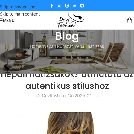
Skip to navigation
Skip to main content
MENU
Blog
Home
Nepáli Ruházat
nepáli hátizsák
NEPÁLI HÁTIZSÁK
,
NEPÁLI RUHÁZAT
Hol találhatók a legdivatosabb
nepáli hátizsákok? Útmutató az
autentikus stílushoz
Devifashions
On 2026-01-14