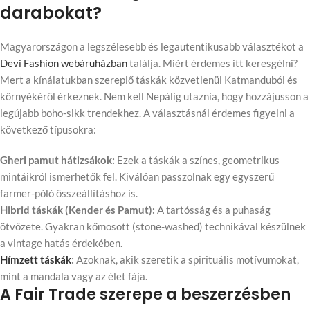
darabokat?
Magyarországon a legszélesebb és legautentikusabb választékot a
Devi Fashion webáruházban
találja. Miért érdemes itt keresgélni?
Mert a kínálatukban szereplő táskák közvetlenül Katmanduból és
környékéről érkeznek. Nem kell Nepálig utaznia, hogy hozzájusson a
legújabb boho-sikk trendekhez. A választásnál érdemes figyelni a
következő típusokra:
Gheri pamut hátizsákok:
Ezek a táskák a színes, geometrikus
mintáikról ismerhetők fel. Kiválóan passzolnak egy egyszerű
farmer-póló összeállításhoz is.
Hibrid táskák (Kender és Pamut):
A tartósság és a puhaság
ötvözete. Gyakran kőmosott (stone-washed) technikával készülnek
a vintage hatás érdekében.
Hímzett táskák
:
Azoknak, akik szeretik a spirituális motívumokat,
mint a mandala vagy az élet fája.
A Fair Trade szerepe a beszerzésben