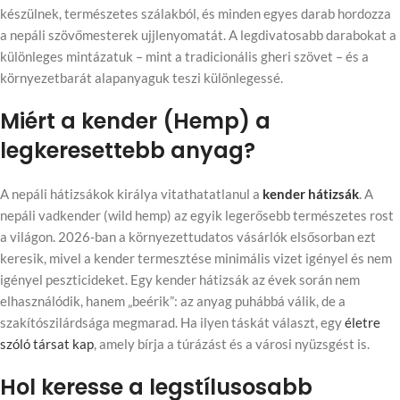
készülnek, természetes szálakból, és minden egyes darab hordozza
a nepáli szövőmesterek ujjlenyomatát. A legdivatosabb darabokat a
különleges mintázatuk – mint a tradicionális gheri szövet – és a
környezetbarát alapanyaguk teszi különlegessé.
Miért a kender (Hemp) a
legkeresettebb anyag?
A nepáli hátizsákok királya vitathatatlanul a
kender hátizsák
. A
nepáli vadkender (wild hemp) az egyik legerősebb természetes rost
a világon. 2026-ban a környezettudatos vásárlók elsősorban ezt
keresik, mivel a kender termesztése minimális vizet igényel és nem
igényel peszticideket. Egy kender hátizsák az évek során nem
elhasználódik, hanem „beérik”: az anyag puhábbá válik, de a
szakítószilárdsága megmarad. Ha ilyen táskát választ, egy
életre
szóló társat kap
, amely bírja a túrázást és a városi nyüzsgést is.
Hol keresse a legstílusosabb