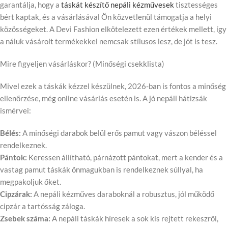
garantálja, hogy a
táskát készítő nepáli kézművesek
tisztességes
bért kaptak, és a vásárlásával Ön közvetlenül támogatja a helyi
közösségeket. A Devi Fashion elkötelezett ezen értékek mellett, így
a náluk vásárolt termékekkel nemcsak stílusos lesz, de jót is tesz.
Mire figyeljen vásárláskor? (Minőségi csekklista)
Mivel ezek a táskák kézzel készülnek, 2026-ban is fontos a minőség
ellenőrzése, még online vásárlás esetén is. A jó nepáli hátizsák
ismérvei:
Bélés:
A minőségi darabok belül erős pamut vagy vászon béléssel
rendelkeznek.
Pántok:
Keressen állítható, párnázott pántokat, mert a kender és a
vastag pamut táskák önmagukban is rendelkeznek súllyal, ha
megpakoljuk őket.
Cipzárak:
A nepáli kézműves daraboknál a robusztus, jól működő
cipzár a tartósság záloga.
Zsebek száma:
A nepáli táskák híresek a sok kis rejtett rekeszről,