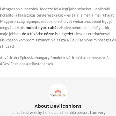
Látogasson el hozzánk, fedezze fel a legújabb színeket – a vibráló
koralltól a klasszikus tengerészkékig –, és találja meg álmai ruháját
Magyarország legnépszerűbb molett divat webáruházában! Egy jól
megválasztott
molett nyári ruhá
t
viselve nemcsak a hőséget bírja
majd jobban,
de a tükörbe nézve is elégedett
lesz az eredménnyel.
Ne kössön kompromisszumot, válassza a DeviFashions minőségét és
stílusát!
#nyáriruha #plussizehungary #molettnyáriruhát #onlinevásárlás
#DeviFashions #stílustanácsok
About Devifashions
I am a trustworthy, honest, and humble person. I am very