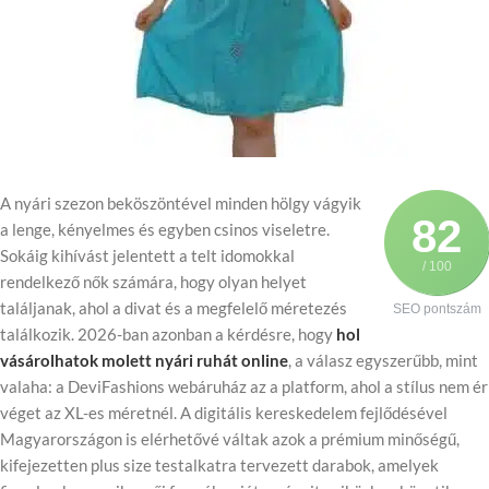
A nyári szezon beköszöntével minden hölgy vágyik
82
a lenge, kényelmes és egyben csinos viseletre.
Sokáig kihívást jelentett a telt idomokkal
/ 100
rendelkező nők számára, hogy olyan helyet
találjanak, ahol a divat és a megfelelő méretezés
SEO pontszám
találkozik. 2026-ban azonban a kérdésre, hogy
hol
vásárolhatok molett nyári ruhát online
, a válasz egyszerűbb, mint
valaha: a DeviFashions webáruház az a platform, ahol a stílus nem ér
véget az XL-es méretnél. A digitális kereskedelem fejlődésével
Magyarországon is elérhetővé váltak azok a prémium minőségű,
kifejezetten plus size testalkatra tervezett darabok, amelyek