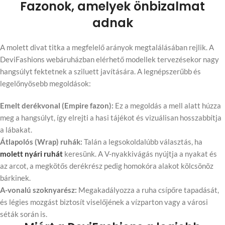
Fazonok, amelyek önbizalmat
adnak
A molett divat titka a megfelelő arányok megtalálásában rejlik. A
DeviFashions webáruházban elérhető modellek tervezésekor nagy
hangsúlyt fektetnek a sziluett javítására. A legnépszerűbb és
legelőnyösebb megoldások:
Emelt derékvonal (Empire fazon):
Ez a megoldás a mell alatt húzza
meg a hangsúlyt, így elrejti a hasi tájékot és vizuálisan hosszabbítja
a lábakat.
Átlapolós (Wrap) ruhák:
Talán a legsokoldalúbb választás, ha
molett nyári ruhát
keresünk. A V-nyakkivágás nyújtja a nyakat és
az arcot, a megkötős derékrész pedig homokóra alakot kölcsönöz
bárkinek.
A-vonalú szoknyarész:
Megakadályozza a ruha csípőre tapadását,
és légies mozgást biztosít viselőjének a vízparton vagy a városi
séták során is.