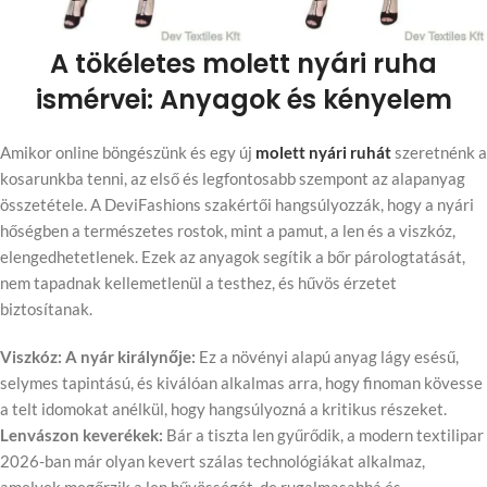
A tökéletes molett nyári ruha
ismérvei: Anyagok és kényelem
Amikor online böngészünk és egy új
molett nyári ruhát
szeretnénk a
kosarunkba tenni, az első és legfontosabb szempont az alapanyag
összetétele. A DeviFashions szakértői hangsúlyozzák, hogy a nyári
hőségben a természetes rostok, mint a pamut, a len és a viszkóz,
elengedhetetlenek. Ezek az anyagok segítik a bőr párologtatását,
nem tapadnak kellemetlenül a testhez, és hűvös érzetet
biztosítanak.
Viszkóz: A nyár királynője:
Ez a növényi alapú anyag lágy esésű,
selymes tapintású, és kiválóan alkalmas arra, hogy finoman kövesse
a telt idomokat anélkül, hogy hangsúlyozná a kritikus részeket.
Lenvászon keverékek:
Bár a tiszta len gyűrődik, a modern textilipar
2026-ban már olyan kevert szálas technológiákat alkalmaz,