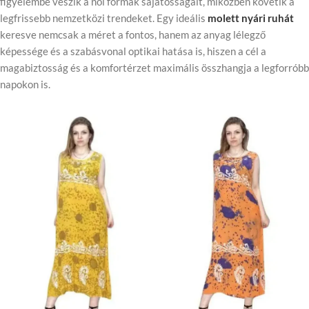
figyelembe veszik a női formák sajátosságait, miközben követik a
legfrissebb nemzetközi trendeket. Egy ideális
molett nyári ruhát
keresve nemcsak a méret a fontos, hanem az anyag lélegző
képessége és a szabásvonal optikai hatása is, hiszen a cél a
magabiztosság és a komfortérzet maximális összhangja a legforróbb
napokon is.