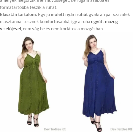
amelyek megőrzik a len hűvösségét, de rugalmasabbá és
formatartóbbá teszik a ruhát.
Elasztán tartalom:
Egy jó
molett nyári ruhát
gyakran pár százalék
elasztánnal tesznek komfortosabbá, így a ruha
együtt mozog
viselőjével
, nem vág be és nem korlátoz a mozgásban.