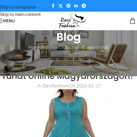
Skip to navigation
Skip to main content
MENU
Blog
Home
Női nyári ruha
molett nyári ruhát
MOLETT NYÁRI RUHÁT
,
NŐI NYÁRI RUHA
Hol vásárolhatok molett nyári
ruhát online Magyarországon?
Devifashions
On 2026-01-17