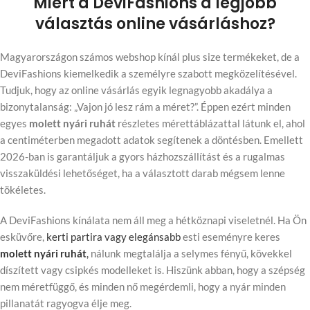
Miért a DeviFashions a legjobb
választás online vásárláshoz?
Magyarországon számos webshop kínál plus size termékeket, de a
DeviFashions kiemelkedik a személyre szabott megközelítésével.
Tudjuk, hogy az online vásárlás egyik legnagyobb akadálya a
bizonytalanság: „Vajon jó lesz rám a méret?”. Éppen ezért minden
egyes
molett nyári ruhát
részletes mérettáblázattal látunk el, ahol
a centiméterben megadott adatok segítenek a döntésben. Emellett
2026-ban is garantáljuk a gyors házhozszállítást és a rugalmas
visszaküldési lehetőséget, ha a választott darab mégsem lenne
tökéletes.
A DeviFashions kínálata nem áll meg a hétköznapi viseletnél. Ha Ön
esküvőre,
kerti partira vagy elegánsabb
esti eseményre keres
molett nyári ruhát
,
nálunk megtalálja a selymes fényű, kövekkel
díszített vagy csipkés modelleket is. Hiszünk abban, hogy a szépség
nem méretfüggő, és minden nő megérdemli, hogy a nyár minden
pillanatát ragyogva élje meg.