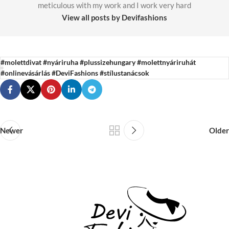
meticulous with my work and I work very hard
View all posts by Devifashions
#molettdivat #nyáriruha #plussizehungary #molettnyáriruhát
#onlinevásárlás #DeviFashions #stílustanácsok
Newer
Older