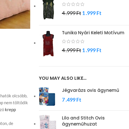
4 .999
Ft
1 .999
Ft
Tunika Nyári Keleti Motívum
4 .999
Ft
1 .999
Ft
YOU MAY ALSO LIKE…
Jégvarázs ovis ágynemű
lhatók olcsóbb,
7 .499
Ft
epp nem töltődik
azó
krepp
Lilo and Stitch Ovis
ton, de
ágyneműhuzat