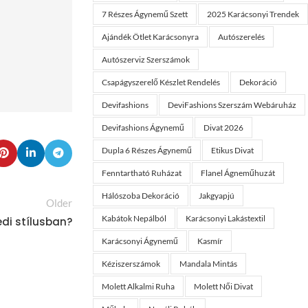
7 Részes Ágynemű Szett
2025 Karácsonyi Trendek
Ajándék Ötlet Karácsonyra
Autószerelés
Autószerviz Szerszámok
Csapágyszerelő Készlet Rendelés
Dekoráció
Devifashions
DeviFashions Szerszám Webáruház
Devifashions Ágynemű
Divat 2026
Dupla 6 Részes Ágynemű
Etikus Divat
Fenntartható Ruházat
Flanel Ágneműhuzát
Hálószoba Dekoráció
Jakgyapjú
Older
Kabátok Nepálból
Karácsonyi Lakástextil
edi stílusban?
Karácsonyi Ágynemű
Kasmír
Kéziszerszámok
Mandala Mintás
Molett Alkalmi Ruha
Molett Női Divat