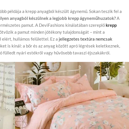
óbb példája a krepp anyagból készült ágynemű. Sokan teszik fel a
lyen anyagból készülnek a legjobb krepp ágyneműhuzatok?
A
ermészetes pamut. A DeviFashions kínálatában szereplő
krepp
ötvözik a pamut minden jótékony tulajdonságát – mint a
elért, hullámos felülettel. Ez a
jellegzetes textúra nemcsak
ket is kínál: a bőr és az anyag között apró légrések keletkeznek,
ó fülledt nyári estékről vagy hűvösebb tavaszi éjszakákról.