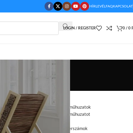
HÍRLEVÉL
FAQ
KAPCSOLAT
LOGIN / REGISTER
0
/
0
KATEGÓRIÁK
ok?
3 részes ágyneműhuzatok
7 részes ágyneműhuzatot
Ágyneműhuzat
Autószerviz szerszámok