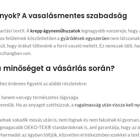
zonyok? A vasalásmentes szabadság
rtási textil. A
krepp ágyneműhuzatok
legnagyobb vonzereje, hogy 
mos felületnek köszönhetően a
gyűrődések egyszerűen
nem látszanak 
ül, hogy órákat töltenénk a forró vasaló mellett. Ez nemcsak időt, h
sszhangban van.
a minőséget a vásárlás során?
ez érdemes figyelni az alábbi részletekre:
, hanem van egy természetes lágysága.
lenniük. Ha az anyagot széthúzzuk, a
rugalmasság után vissza kell n
adnak sokadik mosás után is, nem fognak és nem fakulnak ki gyorsan
legmagasabb OEKO-TEX® standardoknak is, ami garantálja, hogy az
harmadát az ágyban töltjük, közvetlen érintkezésben ezekkel a texti