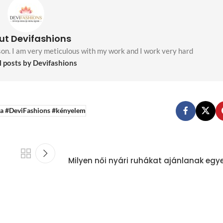
ut Devifashions
son. I am very meticulous with my work and I work very hard
l posts by Devifashions
ba #DeviFashions #kényelem
Milyen női nyári ruhákat ajánlanak egy