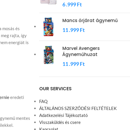
6 .999
Ft
Mancs őrjárat ágynemű
a mosás és
11 .999
Ft
meg rajta, így
anem energiát is
Marvel Avengers
Ágyneműhuzat
11 .999
Ft
OUR SERVICES
yernie
eredeti
FAQ
ÁLTALÁNOS SZERZŐDÉSI FELTÉTELEK
.
Adatkezelési Tájékoztató
 ágynemű mentes
Visszaküldés és csere
lekkel.
Kapcsolat