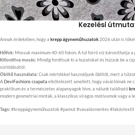
Kezelési útmuta
Annak érdekében, hogy a
krepp ágyneműhuzatok
2026 után is töké
Hőfok:
Mossuk maximum 40-60 fokon. A túl forró víz károsíthatja a 
Kifordítva mosás:
Mindig fordítsuk ki a huzatokat és húzzuk be a ci
súrlódásától.
Öblítő használata:
Csak mértékkel használjunk öblítőt, mert a túlzo
A
DeviFashions csapata
elkötelezett amellett, hogy vásárlóinak ne 
praktikum és a természetes alapanyagok híve, a nálunk található
kr
modern geometriai minták, a klasszikus virágos motívumok vagy a le
Tags:
#kreppágyneműhuzatok #pamut #vasalásmentes #lakástextil