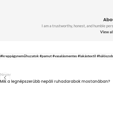
Abo
I am a trustworthy, honest, and humble per
View al
#kreppágyneműhuzatok #pamut #vasalásmentes #lakástextil #hálószo
Newer
Mik a legnépszerűbb nepáli ruhadarabok mostanában?