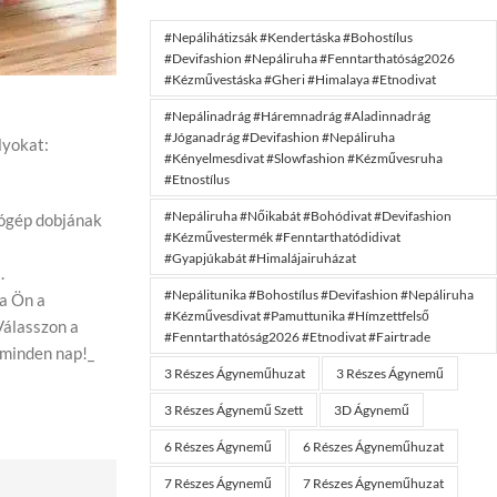
#nepálihátizsák #kendertáska #bohostílus
#devifashion #nepáliruha #fenntarthatóság2026
#kézművestáska #gheri #himalaya #etnodivat
#nepálinadrág #háremnadrág #aladinnadrág
#jóganadrág #devifashion #nepáliruha
lyokat:
#kényelmesdivat #slowfashion #kézművesruha
#etnostílus
#nepáliruha #nőikabát #bohódivat #devifashion
sógép dobjának
#kézművestermék #fenntarthatódidivat
#gyapjúkabát #himalájairuházat
.
#nepálitunika #bohostílus #devifashion #nepáliruha
Ha Ön a
#kézművesdivat #pamuttunika #hímzettfelső
Válasszon a
#fenntarthatóság2026 #etnodivat #fairtrade
 minden nap!_
3 Részes Ágyneműhuzat
3 Részes Ágynemű
3 Részes Ágynemű Szett
3D Ágynemű
6 Részes Ágynemű
6 Részes Ágyneműhuzat
7 Részes Ágynemű
7 Részes Ágyneműhuzat