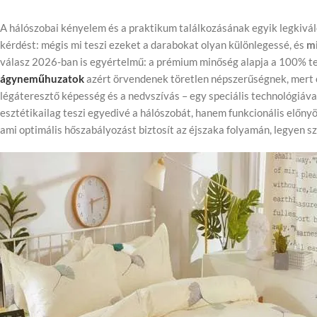
A hálószobai kényelem és a praktikum találkozásának egyik legkivál
kérdést: mégis mi teszi ezeket a darabokat olyan különlegessé, és
mi
válasz 2026-ban is egyértelmű: a prémium minőség alapja a 100% t
ágyneműhuzatok
azért örvendenek töretlen népszerűségnek, mert 
légáteresztő képesség és a nedvszívás – egy speciális technológiával 
esztétikailag teszi egyedivé a hálószobát, hanem funkcionális előnyö
ami optimális hőszabályozást biztosít az éjszaka folyamán, legyen sz