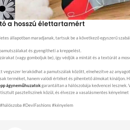
tó a hosszú élettartamért
letes állapotban maradjanak, tartsuk be a következő egyszerű szabá
pamutszálakat és gyengítheti a kreppelést.
pzárakat (vagy gomboljuk be), így védjük a mintát és a textúrát a mo
tt vegyszer lerakódhat a pamutszálak között, elnehezítve az anyagot
csak terméket, hanem valódi értéket és pihentető álmokat kínáljon. 
epp ágyneműhuzatok
garantáltan a hálószobája kedvencei lesznek. 
tisztult pasztellszínek közül, és élvezze a vasalásmentes kényelmet
 #hálószoba #DeviFashions #kényelem