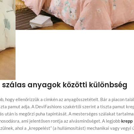
t szálas anyagok közötti különbség
bb, hogy ellenőrizzük a címkén az anyagösszetételt. Bár a piacon talá
tiszta pamut adja. A DeviFashions szakértői szerint a tiszta pamut kr
osás után is megőrzi puha tapintását. A mesterséges szálakat tartalm
yhosodásra, ami jelentősen rontja az alvásminőséget. A legjobb
krepp
ülnek, ahol a „kreppelést” (a hullámosítást) mechanikai vagy vegyi ú