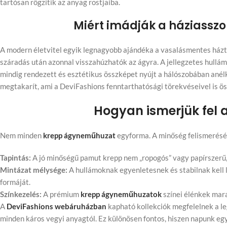
tartósan rögzítik az anyag rostjaiba.
Miért imádják a háziass
A modern életvitel egyik legnagyobb ajándéka a vasalásmentes házta
száradás után azonnal visszahúzhatók az ágyra. A jellegzetes hullá
mindig rendezett és esztétikus összképet nyújt a hálószobában anélk
megtakarít, ami a DeviFashions fenntarthatósági törekvéseivel is ö
Hogyan ismerjük fel 
Nem minden
krepp ágyneműhuzat
egyforma. A minőség felismeréséh
Tapintás:
A jó minőségű pamut krepp nem „ropogós” vagy papírszerű
Mintázat mélysége:
A hullámoknak egyenletesnek és stabilnak kell 
formáját.
Színkezelés:
A prémium
krepp ágyneműhuzatok
színei élénkek mar
A
DeviFashions webáruházban
kapható kollekciók megfelelnek a 
minden káros vegyi anyagtól. Ez különösen fontos, hiszen napunk egy