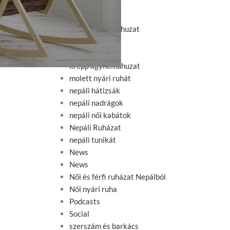
Decoration
Design
flanel ágyneműhuzat
gumis lepedő
Inspiration
krepp ágyneműhuzat
molett nyári ruhát
nepáli hátizsák
nepáli nadrágok
nepáli női kabátok
Nepáli Ruházat
nepáli tunikát
News
News
Női és férfi ruházat Nepálból
Női nyári ruha
Podcasts
Social
szerszám és barkács