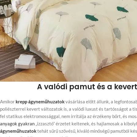
A valódi pamut és a kever
Amikor
krepp ágyneműhuzatok
vásárlása előtt állunk, a legfontosa
poliészterrel kevert változatok is, a valódi luxust és tartósságot a 
fel statikus elektromossággal, nem irritálja az érzékeny bőrt, és m
anyagok gyakran
„izzasztó” érzetet keltenek, és hajlamosak a kibol
ágyneműhuzatok
tehát sűrű szövésű, kiváló minőségű pamutból kész