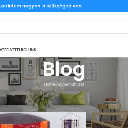
 szerintem nagyon is szükséged van,
ATFELVÉTEL
RÓLUNK
Blog
Home
Ágyneműhuzat
UZAT
,
KREPP ÁGYNEMŰHUZAT
 a legjobb krepp ágyneműhuzat
Devifashions
On 2026-01-17