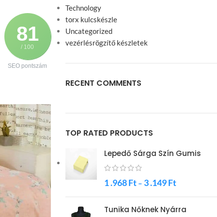
Technology
torx kulcskészle
81
Uncategorized
vezérlésrögzítő készletek
/ 100
SEO pontszám
RECENT COMMENTS
TOP RATED PRODUCTS
Lepedő Sárga Szín Gumis
1 .968
Ft
3 .149
Ft
–
Tunika Nőknek Nyárra