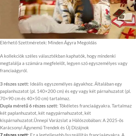
Elérhető Szettméretek: Minden Ágyra Megoldás
A kollekciók széles választékban kaphatók, hogy mindenki
megtalálja a számára megfelelőt, legyen szó egyszemélyes vagy
franciaágyról.
3 részes szett
: Ideális egyszemélyes ágyakhoz. Általában egy
paplanhuzatot (pl. 140×200 cm) és egy vagy két párnahuzatot (pl.
70×90 cm és 40×50 cm) tartalmaz.
Dupla méretű 6 részes szett
: Tökéletes franciaágyakra. Tartalmaz
két paplanhuzatot, két nagypárnahuzatot, két
kispárnahuzatot.Ünnepi Varázslat a Hálószobában: A 2025-ös
Karácsonyi Ágynemű Trendek és Új Dizájnok
7 részes szett
:
Ez a legteljesebb összeállítás franciaágyakra. A