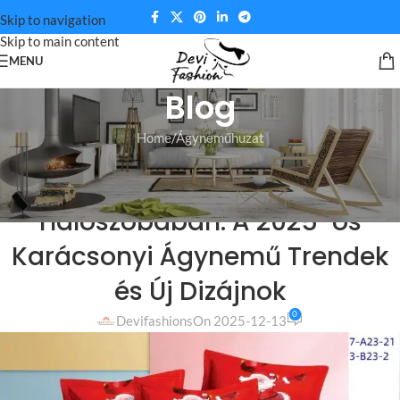
Skip to navigation
Skip to main content
MENU
Blog
Home
Ágyneműhuzat
ÁGYNEMŰHUZAT
,
NEWS
,
SOCIAL
Ünnepi Varázslat a
Hálószobában: A 2025-ös
Karácsonyi Ágynemű Trendek
és Új Dizájnok
0
Devifashions
On 2025-12-13