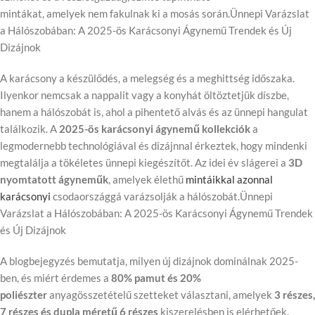
mintákat, amelyek nem fakulnak ki a mosás során.Ünnepi Varázslat
a Hálószobában: A 2025-ös Karácsonyi Ágynemű Trendek és Új
Dizájnok
A karácsony a készülődés, a melegség és a meghittség időszaka.
Ilyenkor nemcsak a nappalit vagy a konyhát öltöztetjük díszbe,
hanem a hálószobát is, ahol a pihentető alvás és az ünnepi hangulat
találkozik. A
2025-ös karácsonyi ágynemű kollekciók
a
legmodernebb technológiával és dizájnnal érkeztek, hogy mindenki
megtalálja a tökéletes ünnepi kiegészítőt. Az idei év slágerei a
3D
nyomtatott ágyneműk
, amelyek élethű
mintáikkal azonnal
karácsonyi
csodaországgá varázsolják a hálószobát.Ünnepi
Varázslat a Hálószobában: A 2025-ös Karácsonyi Ágynemű Trendek
és Új Dizájnok
A blogbejegyzés bemutatja, milyen új dizájnok dominálnak 2025-
ben, és miért érdemes a
80% pamut és 20%
poliészter
anyagösszetételű szetteket választani, amelyek
3 részes,
7 részes és dupla méretű 6 részes
kiszerelésben is elérhetőek.