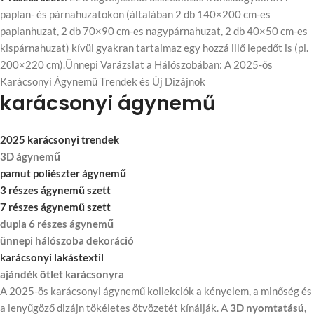
paplan- és párnahuzatokon (általában 2 db 140×200 cm-es
paplanhuzat, 2 db 70×90 cm-es nagypárnahuzat, 2 db 40×50 cm-es
kispárnahuzat) kívül gyakran tartalmaz egy hozzá illő lepedőt is (pl.
200×220 cm).Ünnepi Varázslat a Hálószobában: A 2025-ös
Karácsonyi Ágynemű Trendek és Új Dizájnok
karácsonyi ágynemű
2025 karácsonyi trendek
3D ágynemű
pamut poliészter ágynemű
3 részes ágynemű szett
7 részes ágynemű szett
dupla 6 részes ágynemű
ünnepi hálószoba dekoráció
karácsonyi lakástextil
ajándék ötlet karácsonyra
A 2025-ös karácsonyi ágynemű kollekciók a kényelem, a minőség és
a lenyűgöző dizájn tökéletes ötvözetét kínálják. A
3D nyomtatású,