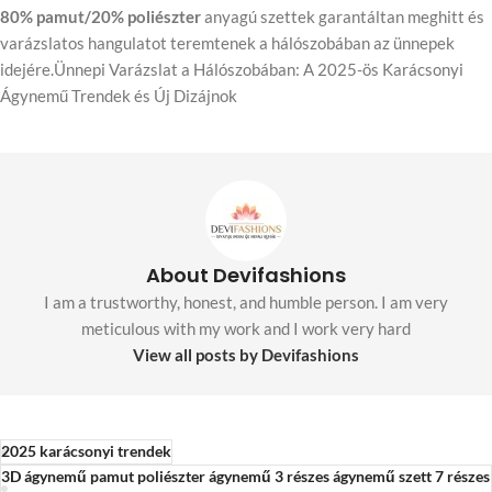
80% pamut/20% poliészter
anyagú szettek garantáltan meghitt és
varázslatos hangulatot teremtenek a hálószobában az ünnepek
idejére.Ünnepi Varázslat a Hálószobában: A 2025-ös Karácsonyi
Ágynemű Trendek és Új Dizájnok
About Devifashions
I am a trustworthy, honest, and humble person. I am very
meticulous with my work and I work very hard
View all posts by Devifashions
2025 karácsonyi trendek
3D ágynemű pamut poliészter ágynemű 3 részes ágynemű szett 7 részes