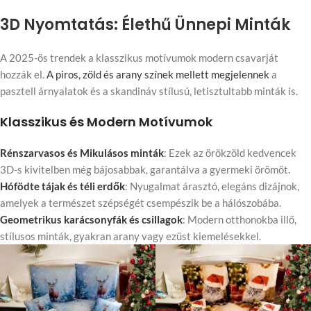
3D Nyomtatás: Élethű Ünnepi Minták
A 2025-ös trendek a klasszikus motívumok modern csavarját
hozzák el.
A piros, zöld és arany színek mellett megjelennek
a
pasztell árnyalatok és a skandináv stílusú, letisztultabb minták is.
Klasszikus és Modern Motívumok
Rénszarvasos és Mikulásos minták
: Ezek az örökzöld kedvencek
3D-s kivitelben még bájosabbak, garantálva a gyermeki örömöt.
Hófödte tájak és téli erdők
: Nyugalmat árasztó, elegáns dizájnok,
amelyek a természet szépségét csempészik be a hálószobába.
Geometrikus karácsonyfák és csillagok
: Modern otthonokba illő,
stílusos minták, gyakran arany vagy ezüst kiemelésekkel.