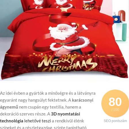
Az idei évben a gyártók a minőségre és a látványra
80
egyaránt nagy hangsúlyt fektetnek. A
karácsonyi
ágynemű
nem csupán egy textília, hanem a
/ 100
dekoráció szerves része. A
3D nyomtatási
technológia
lehetővé teszi
a rendkívül élénk
SEO pontszám
színeket és a részletgazdag, szinte tapintható