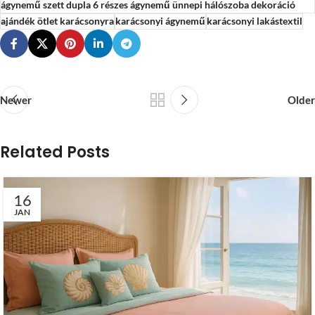
ágynemű szett dupla 6 részes ágynemű ünnepi hálószoba dekoráció
ajándék ötlet karácsonyra
karácsonyi ágynemű
karácsonyi lakástextil
Newer
Older
Related Posts
16
JAN