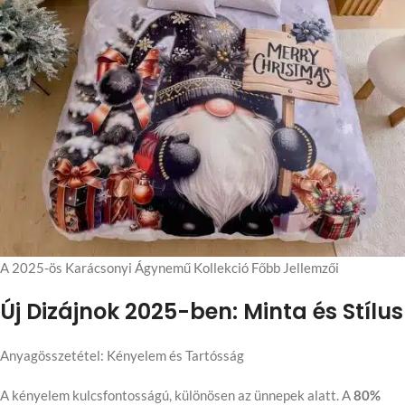
A 2025-ös Karácsonyi Ágynemű Kollekció Főbb Jellemzői
Új Dizájnok 2025-ben: Minta és Stílus
Anyagösszetétel: Kényelem és Tartósság
A kényelem kulcsfontosságú, különösen az ünnepek alatt. A
80%