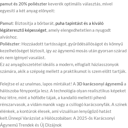
pamut és 20% poliészter
keverék optimális választás, mivel
egyesíti a két anyag előnyeit:
Pamut
: Biztosítja a bőrbarát,
puha tapintást és a kiváló
légáteresztő képességet
, amely elengedhetetlen a nyugodt
alváshoz.
Poliészter
: Hozzáadott tartósságot, gyűrődésállóságot és könnyű
kezelhetőséget biztosít, így az ágynemű mosás után gyorsan szárad
és nem igényel vasalást.
Ez az anyagösszetétel ideális a modern, elfoglalt háziasszonyok
számára, akik a szépség mellett a praktikumot is szem előtt tartják.
Felejtse el az unalmas, lapos mintákat! A
3D karácsonyi ágynemű
a
hálószoba fénypontja lesz. A technológia olyan realisztikus képeket
hoz létre, mint a hófödte tájak, a kandalló melletti pihenő
rénszarvasok, a vidám manók vagy a csillogó karácsonyfák. A színek
élénkek, a kontúrok élesek, ami vizuálisan lenyűgöző hatást
kelt.Ünnepi Varázslat a Hálószobában: A 2025-ös Karácsonyi
Ágynemű Trendek és Új Dizájnok