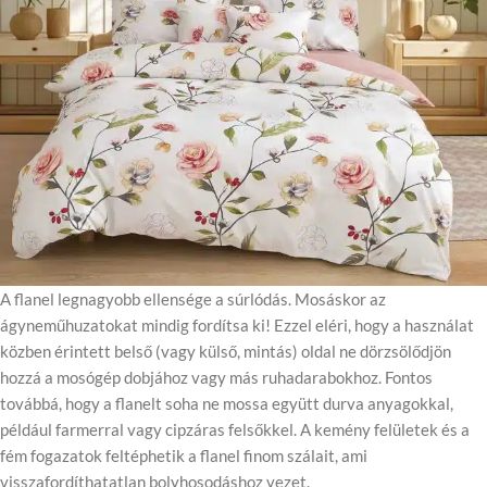
A flanel legnagyobb ellensége a súrlódás. Mosáskor az
ágyneműhuzatokat mindig fordítsa ki! Ezzel eléri, hogy a használat
közben érintett belső (vagy külső, mintás) oldal ne dörzsölődjön
hozzá a mosógép dobjához vagy más ruhadarabokhoz. Fontos
továbbá, hogy a flanelt soha ne mossa együtt durva anyagokkal,
például farmerral vagy cipzáras felsőkkel. A kemény felületek és a
fém fogazatok feltéphetik a flanel finom szálait, ami
visszafordíthatatlan bolyhosodáshoz vezet.