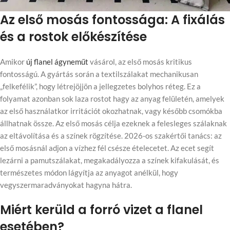
Az első mosás fontossága: A fixálás
és a rostok előkészítése
Amikor
új flanel ágyneműt
vásárol, az első mosás kritikus
fontosságú. A gyártás során a textilszálakat mechanikusan
„felkefélik”, hogy létrejöjjön a jellegzetes bolyhos réteg. Ez a
folyamat azonban sok laza rostot hagy az anyag felületén, amelyek
az első használatkor irritációt okozhatnak, vagy később csomókba
állhatnak össze. Az első mosás célja ezeknek a felesleges szálaknak
az eltávolítása és a színek rögzítése. 2026-os szakértői tanács: az
első mosásnál adjon a vízhez fél csésze ételecetet. Az ecet segít
lezárni a pamutszálakat, megakadályozza a színek kifakulását, és
természetes módon lágyítja az anyagot anélkül, hogy
vegyszermaradványokat hagyna hátra.
Miért kerüld a forró vizet a flanel
esetében?