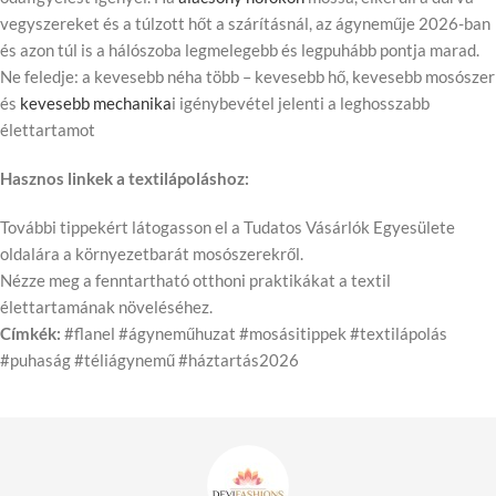
vegyszereket és a túlzott hőt a szárításnál, az ágyneműje 2026-ban
és azon túl is a hálószoba legmelegebb és legpuhább pontja marad.
Ne feledje: a kevesebb néha több – kevesebb hő, kevesebb mosószer
és
kevesebb mechanika
i igénybevétel jelenti a leghosszabb
élettartamot
Hasznos linkek a textilápoláshoz:
További tippekért látogasson el a Tudatos Vásárlók Egyesülete
oldalára a környezetbarát mosószerekről.
Nézze meg a fenntartható otthoni praktikákat a textil
élettartamának növeléséhez.
Címkék:
#flanel #ágyneműhuzat #mosásitippek #textilápolás
#puhaság #téliágynemű #háztartás2026