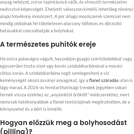
anyag nehézzé, zsíros tapintásúvá válik, és elveszíti természetes
nedvszívó képességét. Ehelyett válasszon kímélő, lehetőleg növényi
alapú folyékony mosószert. A por állagú mosószerek szemcséi nem
mindig oldódnak fel tökéletesen alacsony hőfokon, és dörzsölő
hatásukkal roncsolhatják a bolyhokat.
A természetes puhítók ereje
Ha extra puhaságra vágyik, használjon gyapjú szárítólabdákat vagy
egyszerűen tiszta vizet egy kevés szódabikarbónával a mosási
ciklus során. A szódabikarbóna segít semlegesíteni a víz
keménységét okozó ásványi anyagokat, így a
flanel száradás
után is
lágy marad. A 2026-os fenntarthatósági trendek jegyében sokan
térnek vissza ezekhez az „anyáinktól örökölt” módszerekhez, mert
nemcsak hatékonyabbak a flanel textúrájának megőrzésében, de a
környezetet és a bőrt is kímélik.
Hogyan előzzük meg a bolyhosodást
(pilling)?