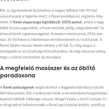
Bár az ágyneműknél ösztönösen a magas hőfokot (60-90 fok)
választanánk a higiénia miatt, a flanel esetében ez végzetes hiba
lehet. A
flanel alapanyaga legtöbbször 100% pamut
, amely a nagy
hőtől összezsugorodhat, a finom bolyhok pedig „megsülhetnek” és
elveszíthetik rugalmasságukat. A modern mosószerek 2026-ban
már 30-40 fokon is tökéletesen fertőtlenítenek és tisztítanak. A
flanel ideális mosási hőmérséklete a 40 fok. Ez elég magas a
testápolók és az izzadtság eltávolításához, de elég alacsony ahhoz,
hogy a szövet szerkezete ép maradjon.
A megfelelő mosószer és az öblítő
paradoxona
A
flanel puhaságának
megőrzésekor a leggyakoribb hiba a túlzott
öblítőhasználat. Bár ironikusnak tűnik, a kereskedelmi forgalomban
kapható öblítők többsége viaszos réteget képez a textil rostjain. Ez
a réteg idővel felhalmozódik a flanel apró bolyhai között, amitől az