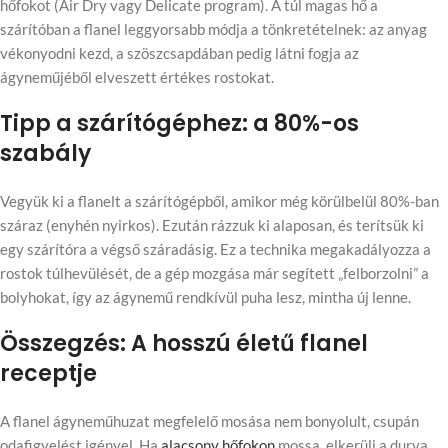
hőfokot (Air Dry vagy Delicate program). A túl magas hő a
szárítóban a flanel leggyorsabb módja a tönkretételnek: az anyag
vékonyodni kezd, a szöszcsapdában pedig látni fogja az
ágyneműjéből elveszett értékes rostokat.
Tipp a szárítógéphez: a 80%-os
szabály
Vegyük ki a flanelt a szárítógépből, amikor még körülbelül 80%-ban
száraz (enyhén nyirkos). Ezután rázzuk ki alaposan, és terítsük ki
egy szárítóra a végső száradásig. Ez a technika megakadályozza a
rostok túlhevülését, de a gép mozgása már segített „felborzolni” a
bolyhokat, így az ágynemű rendkívül puha lesz, mintha új lenne.
Összegzés: A hosszú életű flanel
receptje
A flanel ágyneműhuzat megfelelő mosása nem bonyolult, csupán
odafigyelést igényel. Ha
alacsony hőfokon
mossa, elkerüli a durva