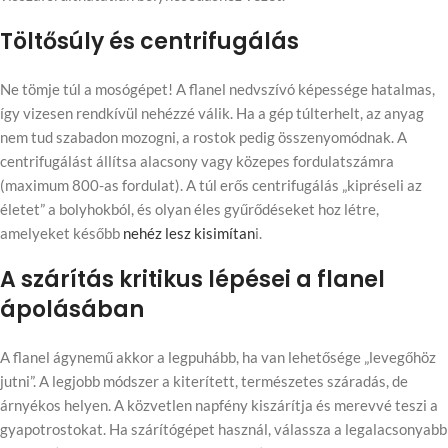
Töltősúly és centrifugálás
Ne tömje túl a mosógépet! A flanel nedvszívó képessége hatalmas,
így vizesen rendkívül nehézzé válik. Ha a gép túlterhelt, az anyag
nem tud szabadon mozogni, a rostok pedig összenyomódnak. A
centrifugálást állítsa alacsony vagy közepes fordulatszámra
(maximum 800-as fordulat). A túl erős centrifugálás „kipréseli az
életet” a bolyhokból, és olyan éles gyűrődéseket hoz létre,
amelyeket később
nehéz lesz kisimítan
i.
A szárítás kritikus lépései a flanel
ápolásában
A flanel ágynemű akkor a legpuhább, ha van lehetősége „levegőhöz
jutni”. A legjobb módszer a kiterített, természetes száradás, de
árnyékos helyen. A közvetlen napfény kiszárítja és merevvé teszi a
gyapotrostokat. Ha szárítógépet használ, válassza a legalacsonyabb