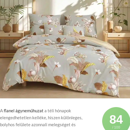
A
flanel ágyneműhuzat
a téli hónapok
84
elengedhetetlen kelléke, hiszen különleges,
bolyhos felülete azonnali melegséget és
/ 100