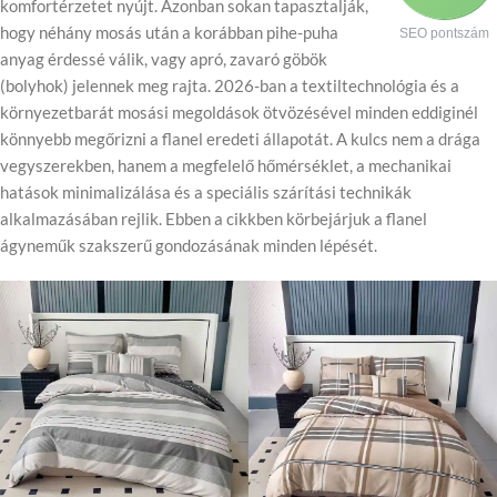
komfortérzetet nyújt. Azonban sokan tapasztalják,
hogy néhány mosás után a korábban pihe-puha
SEO pontszám
anyag érdessé válik, vagy apró, zavaró göbök
(bolyhok) jelennek meg rajta. 2026-ban a textiltechnológia és a
környezetbarát mosási megoldások ötvözésével minden eddiginél
könnyebb megőrizni a flanel eredeti állapotát. A kulcs nem a drága
vegyszerekben, hanem a megfelelő hőmérséklet, a mechanikai
hatások minimalizálása és a speciális szárítási technikák
alkalmazásában rejlik. Ebben a cikkben körbejárjuk a flanel
ágyneműk szakszerű gondozásának minden lépését.