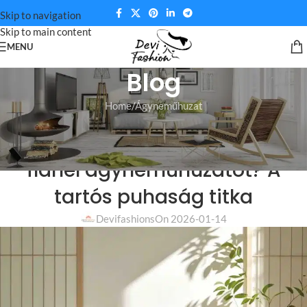
Skip to navigation
Skip to main content
MENU
Blog
Home
Ágyneműhuzat
ÁGYNEMŰHUZAT
,
FLANEL ÁGYNEMŰHUZAT
Hogyan mossuk helyesen a
flanel ágyneműhuzatot? A
tartós puhaság titka
Devifashions
On 2026-01-14