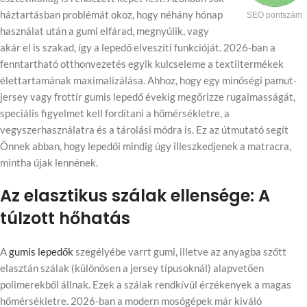
háztartásban problémát okoz, hogy néhány hónap
SEO pontszám
használat után a gumi elfárad, megnyúlik, vagy
akár el is szakad, így a lepedő elveszíti funkcióját. 2026-ban a
fenntartható otthonvezetés egyik kulcseleme a textiltermékek
élettartamának maximalizálása. Ahhoz, hogy egy minőségi pamut-
jersey vagy frottír gumis lepedő évekig megőrizze rugalmasságát,
speciális figyelmet kell fordítani a hőmérsékletre, a
vegyszerhasználatra és a tárolási módra is. Ez az útmutató segít
Önnek abban, hogy lepedői mindig úgy illeszkedjenek a matracra,
mintha újak lennének.
Az elasztikus szálak ellensége: A
túlzott hőhatás
A
gumis lepedők
szegélyébe varrt gumi, illetve az anyagba szőtt
elasztán szálak (különösen a jersey típusoknál) alapvetően
polimerekből állnak. Ezek a szálak rendkívül érzékenyek a magas
hőmérsékletre. 2026-ban a modern mosógépek már kiváló