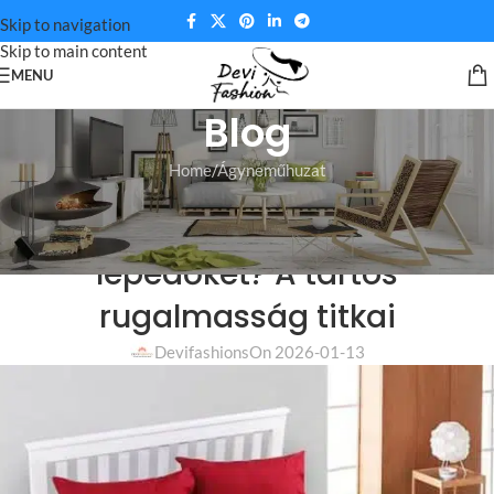
Skip to navigation
Skip to main content
MENU
Blog
Home
Ágyneműhuzat
ÁGYNEMŰHUZAT
,
GUMIS LEPEDŐ
Hogyan tartsuk karban a gumis
lepedőket? A tartós
rugalmasság titkai
Devifashions
On 2026-01-13