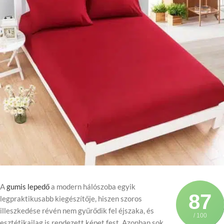
A
gumis lepedő
a modern hálószoba egyik
87
legpraktikusabb kiegészítője, hiszen szoros
illeszkedése révén nem gyűrődik fel éjszaka, és
/ 100
esztétikailag is rendezett képet fest. Azonban sok