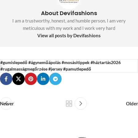
About Devifashions
I am a trustworthy, honest, and humble person. I am very
meticulous with my work and I work very hard
View all posts by Devifashions
#gumislepedő #ágyneműápolás #mosásitippek #háztartás2026
#rugalmasságmegőrzése #jersey #pamutlepedő
Newer
Older