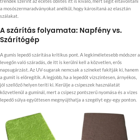
trendek szerint az ecetes öblítés itt is kiváló, mert segít eltávolítani
a mosószermaradványokat anélkül, hogy károsítaná az elasztán
szálakat.
A szárítás folyamata: Napfény vs.
Szárítógép
A gumis lepedő szárítása kritikus pont. A legkíméletesebb módszer a
levegőn való száradás, de itt is kerülni kell a közvetlen, erős
napsugárzást. Az UV-sugarak nemcsak a színeket fakítják ki, hanem
a gumit is elöregítik. A legjobb, ha a lepedőt vízszintesen, árnyékos,
jól szellőző helyen teríti ki. Kerülje a csipeszek használatát
közvetlenül a guminál, mert a csipesz pontszerű nyomása és a vizes
lepedő súlya együttesen megnyújthatja a szegélyt egy-egy ponton.