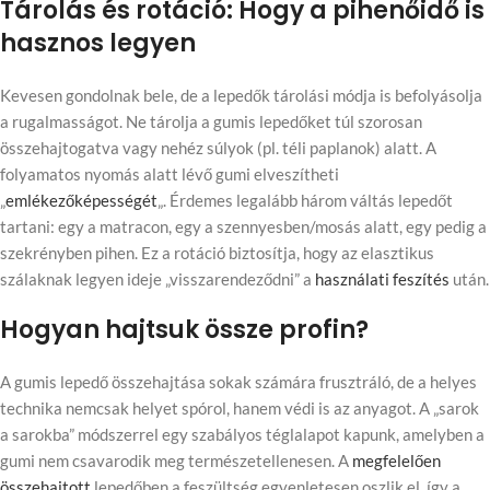
Tárolás és rotáció: Hogy a pihenőidő is
hasznos legyen
Kevesen gondolnak bele, de a lepedők tárolási módja is befolyásolja
a rugalmasságot. Ne tárolja a gumis lepedőket túl szorosan
összehajtogatva vagy nehéz súlyok (pl. téli paplanok) alatt. A
folyamatos nyomás alatt lévő gumi elveszítheti
„
emlékezőképességét
„. Érdemes legalább három váltás lepedőt
tartani: egy a matracon, egy a szennyesben/mosás alatt, egy pedig a
szekrényben pihen. Ez a rotáció biztosítja, hogy az elasztikus
szálaknak legyen ideje „visszarendeződni” a
használati feszítés
után.
Hogyan hajtsuk össze profin?
A gumis lepedő összehajtása sokak számára frusztráló, de a helyes
technika nemcsak helyet spórol, hanem védi is az anyagot. A „sarok
a sarokba” módszerrel egy szabályos téglalapot kapunk, amelyben a
gumi nem csavarodik meg természetellenesen. A
megfelelően
összehajtott
lepedőben a feszültség egyenletesen oszlik el, így a