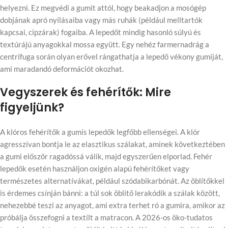
helyezni. Ez megvédi a gumit attól, hogy beakadjon a mosógép
dobjának apró nyílásaiba vagy más ruhák (például melltartók
kapcsai, cipzárak) fogaiba. A lepedőt mindig hasonló súlyú és
textúrájú anyagokkal mossa együtt. Egy nehéz farmernadrág a
centrifuga során olyan erővel rángathatja a lepedő vékony gumiját,
ami maradandó deformációt okozhat.
Vegyszerek és fehérítők: Mire
figyeljünk?
A klóros fehérítők a gumis lepedők legfőbb ellenségei. A klór
agresszívan bontja le az elasztikus szálakat, aminek következtében
a gumi először ragadóssá válik, majd egyszerűen elporlad. Fehér
lepedők esetén használjon oxigén alapú fehérítőket vagy
természetes alternatívákat, például szódabikarbónát. Az öblítőkkel
is érdemes csínján bánni: a túl sok öblítő lerakódik a szálak között,
nehezebbé teszi az anyagot, ami extra terhet ró a gumira, amikor az
próbálja összefogni a textílt a matracon. A 2026-os öko-tudatos