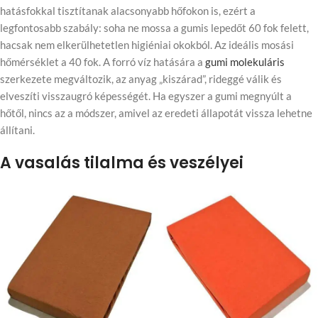
hatásfokkal tisztítanak alacsonyabb hőfokon is, ezért a
legfontosabb szabály: soha ne mossa a gumis lepedőt 60 fok felett,
hacsak nem elkerülhetetlen higiéniai okokból. Az ideális mosási
hőmérséklet a 40 fok. A forró víz hatására a
gumi molekuláris
szerkezete megváltozik, az anyag „kiszárad”, rideggé válik és
elveszíti visszaugró képességét. Ha egyszer a gumi megnyúlt a
hőtől, nincs az a módszer, amivel az eredeti állapotát vissza lehetne
állítani.
A vasalás tilalma és veszélyei