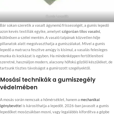
Gumis Lepedők
Bár sokan szeretik a vasalt ágynemű frissességét, a gumis lepedő
azon kevés textíliák egyike, amelyet
szigorúan tilos vasalni
,
különösen a szélei mentén. A vasaló talpának közvetlen hője
pillanatok alatt megolvaszthatja a gumiszálakat. Mivel a gumis
lepedő a matracra feszítve amúgy is kisimul, a vasalás felesleges
munka és kockázat is egyben. Ha mindenképpen fertőtleníteni
szeretné, használjon modern, alacsony hőfokú gőzölő készüléket, de
tartsunk tisztes távolságot a gumírozott szegélyektől.
Mosási technikák a gumiszegély
védelmében
A mosás során nemcsak a hőmérséklet, hanem a
mechanikai
igénybevéte
l is károsíthatja a lepedőt. 2026-ban javasolt a gumis
lepedőket mosózsákban mosni, vagy legalábbis kifordítva a gépbe