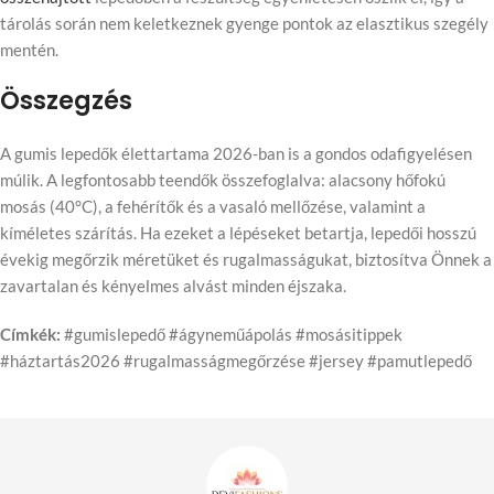
tárolás során nem keletkeznek gyenge pontok az elasztikus szegély
mentén.
Összegzés
A gumis lepedők élettartama 2026-ban is a gondos odafigyelésen
múlik. A legfontosabb teendők összefoglalva: alacsony hőfokú
mosás (40°C), a fehérítők és a vasaló mellőzése, valamint a
kíméletes szárítás. Ha ezeket a lépéseket betartja, lepedői hosszú
évekig megőrzik méretüket és rugalmasságukat, biztosítva Önnek a
zavartalan és kényelmes alvást minden éjszaka.
Címkék:
#gumislepedő #ágyneműápolás #mosásitippek
#háztartás2026 #rugalmasságmegőrzése #jersey #pamutlepedő