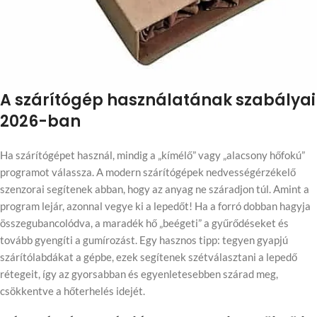
A szárítógép használatának szabályai
2026-ban
Ha szárítógépet használ, mindig a „kímélő” vagy „alacsony hőfokú”
programot válassza. A modern szárítógépek nedvességérzékelő
szenzorai segítenek abban, hogy az anyag ne száradjon túl. Amint a
program lejár, azonnal vegye ki a lepedőt! Ha a forró dobban hagyja
összegubancolódva, a maradék hő „beégeti” a gyűrődéseket és
tovább gyengíti a gumírozást. Egy hasznos tipp: tegyen gyapjú
szárítólabdákat a gépbe, ezek segítenek szétválasztani a lepedő
rétegeit, így az gyorsabban és egyenletesebben szárad meg,
csökkentve a hőterhelés idejét.